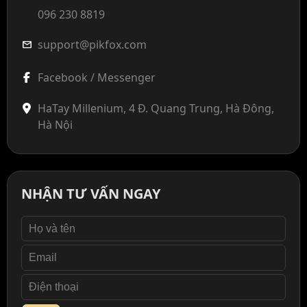
096 230 8819
support@pikfox.com
mail
Facebook / Messenger
HaTay Millenium, 4 Đ. Quang Trung, Hà Đông,
Hà Nội
NHẬN TƯ VẤN NGAY