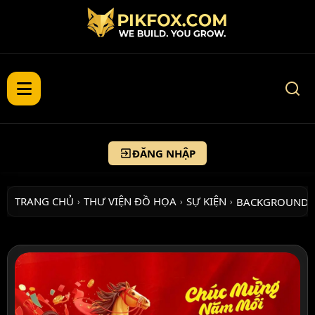
ĐĂNG NHẬP
TRANG CHỦ
THƯ VIỆN ĐỒ HỌA
SỰ KIỆN
BACKGROUND 
›
›
›