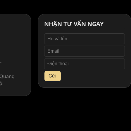
NHẬN TƯ VẤN NGAY
r
. Quang
Gửi
ội