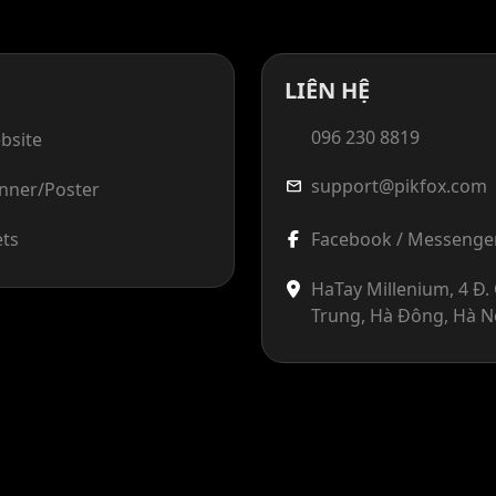
LIÊN HỆ
096 230 8819
bsite
support@pikfox.com
mail
anner/Poster
ets
Facebook / Messenge
HaTay Millenium, 4 Đ
Trung, Hà Đông, Hà N