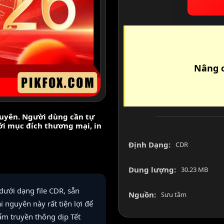
Nâng c
nguyên. Người dùng cần tự
với mục đích thương mại, in
Định Dạng:
CDR
Dung lượng:
30.23 MB
ưới dạng file CDR, sẵn
Nguồn:
Sưu tầm
i nguyên này rất tiện lợi để
ẩm truyền thông dịp Tết