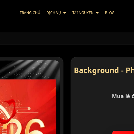
TRANG CHỦ
DỊCH VỤ
TÀI NGUYÊN
BLOG
…
Background - Ph
Mua lẻ 