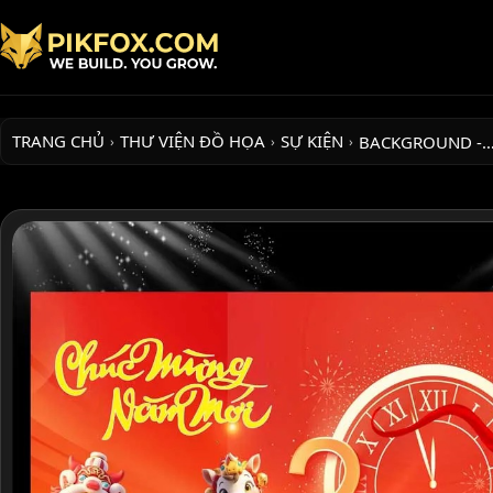
TRANG CHỦ
THƯ VIỆN ĐỒ HỌA
SỰ KIỆN
BACKGROUND -
›
›
›