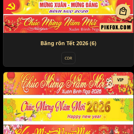
local_mall
Băng rôn Tết 2026 (6)
CDR
VIP