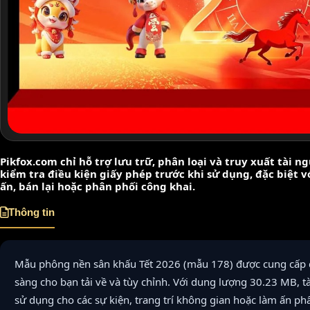
Pikfox.com chỉ hỗ trợ lưu trữ, phân loại và truy xuất tài 
kiểm tra điều kiện giấy phép trước khi sử dụng, đặc biệt 
ấn, bán lại hoặc phân phối công khai.
Thông tin
Mẫu phông nền sân khấu Tết 2026 (mẫu 178) được cung cấp d
sàng cho bạn tải về và tùy chỉnh. Với dung lượng 30.23 MB, tà
sử dụng cho các sự kiện, trang trí không gian hoặc làm ấn ph