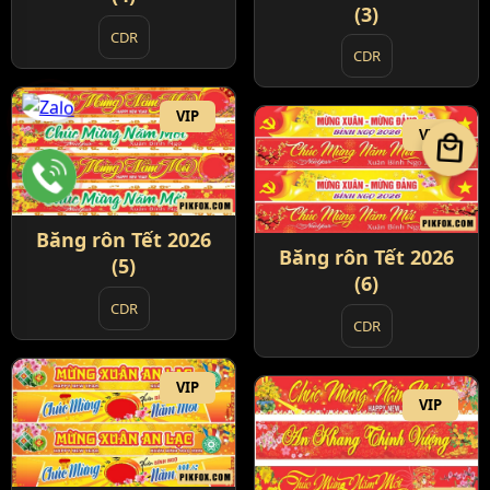
(3)
CDR
CDR
VIP
VIP
local_mall
Băng rôn Tết 2026
Băng rôn Tết 2026
(5)
(6)
CDR
CDR
VIP
VIP