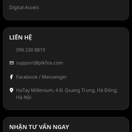
Digital Assets
LIÊN HỆ
096 230 8819
support@pikfox.com
mail
Facebook / Messenger
HaTay Millenium, 4 Đ. Quang Trung, Hà Đông,
Hà Nội
NHẬN TƯ VẤN NGAY