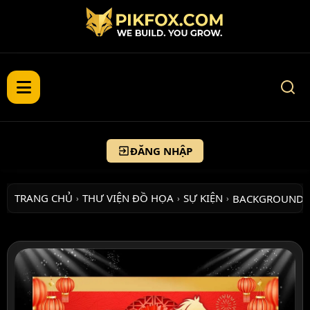
ĐĂNG NHẬP
TRANG CHỦ
THƯ VIỆN ĐỒ HỌA
SỰ KIỆN
BACKGROUND 
›
›
›