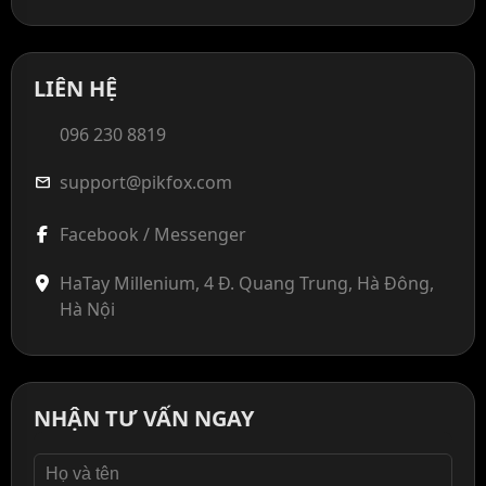
LIÊN HỆ
096 230 8819
support@pikfox.com
mail
Facebook / Messenger
HaTay Millenium, 4 Đ. Quang Trung, Hà Đông,
Hà Nội
NHẬN TƯ VẤN NGAY