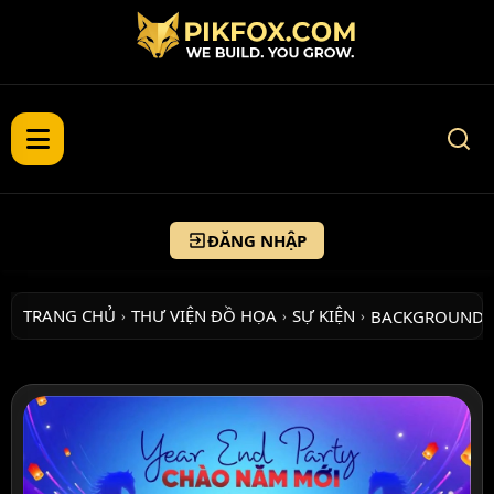
ĐĂNG NHẬP
TRANG CHỦ
THƯ VIỆN ĐỒ HỌA
SỰ KIỆN
BACKGROUND 
›
›
›