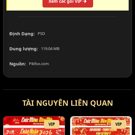
Xem các gói VIP
Định Dạng:
PSD
Dung lượng:
119.04 MB
Nguồn:
Pikfox.com
TÀI NGUYÊN LIÊN QUAN
VIP
VIP