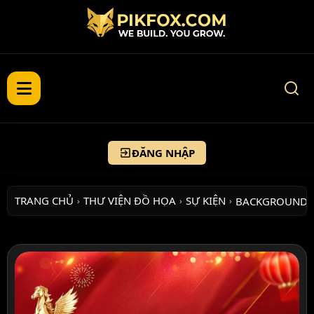
ĐĂNG NHẬP
TRANG CHỦ
THƯ VIỆN ĐỒ HỌA
SỰ KIỆN
BACKGROUND 
›
›
›