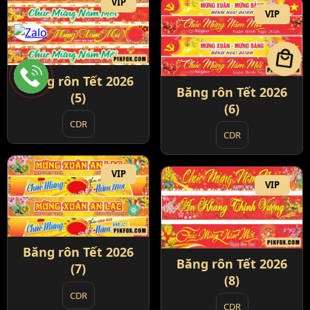
VIP
VIP
local_mall
Băng rôn Tết 2026
Băng rôn Tết 2026
(5)
(6)
CDR
CDR
VIP
VIP
Băng rôn Tết 2026
Băng rôn Tết 2026
(7)
(8)
CDR
CDR