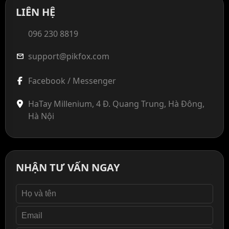
LIÊN HỆ
096 230 8819
support@pikfox.com
mail
Facebook / Messenger
HaTay Millenium, 4 Đ. Quang Trung, Hà Đông,
Hà Nội
NHẬN TƯ VẤN NGAY