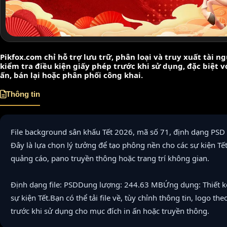
Pikfox.com chỉ hỗ trợ lưu trữ, phân loại và truy xuất tài 
kiểm tra điều kiện giấy phép trước khi sử dụng, đặc biệt 
ấn, bán lại hoặc phân phối công khai.
Thông tin
File background sân khấu Tết 2026, mã số 71, định dạng PSD
Đây là lựa chọn lý tưởng để tạo phông nền cho các sự kiện T
quảng cáo, pano truyền thông hoặc trang trí không gian.
Định dạng file: PSDDung lượng: 244.63 MBỨng dụng: Thiết kế
sự kiện Tết.Bạn có thể tải file về, tùy chỉnh thông tin, logo th
trước khi sử dụng cho mục đích in ấn hoặc truyền thông.