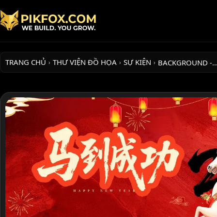
TRANG CHỦ
THƯ VIỆN ĐỒ HỌA
SỰ KIỆN
BACKGROUND -
›
›
›