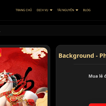
TRANG CHỦ
DỊCH VỤ
TÀI NGUYÊN
BLOG
…
Background - Ph
Mua lẻ 