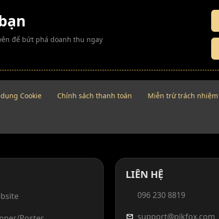
 bạn
guyên để bứt phá doanh thu ngay
 dụng Cookie
Chính sách thanh toán
Miễn trừ trách nhiệm
LIÊN HỆ
096 230 8819
bsite
support@pikfox.com
mail
anner/Poster