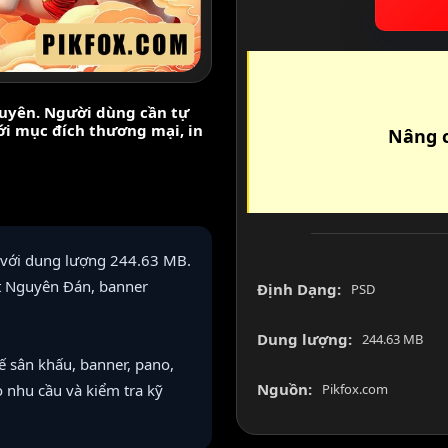
nguyên. Người dùng cần tự
với mục đích thương mại, in
Nâng c
 với dung lượng 244.63 MB.
ết Nguyên Đán, banner
Định Dạng:
PSD
Dung lượng:
244.63 MB
 sân khấu, banner, pano,
Nguồn:
eo nhu cầu và kiểm tra kỹ
Pikfox.com