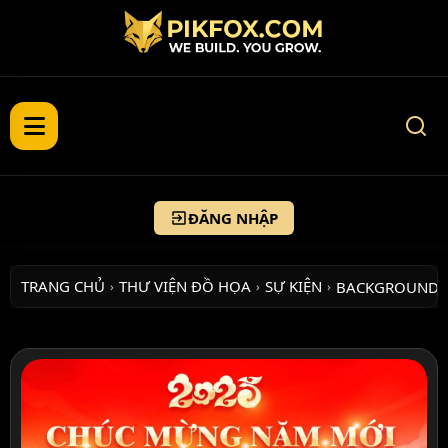
ĐĂNG NHẬP
TRANG CHỦ
THƯ VIỆN ĐỒ HỌA
SỰ KIỆN
BACKGROUND 
›
›
›