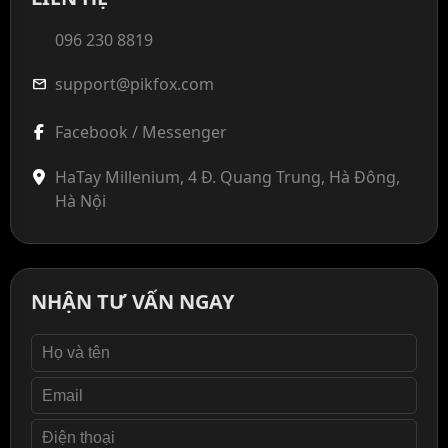
096 230 8819
support@pikfox.com
mail
Facebook / Messenger
HaTay Millenium, 4 Đ. Quang Trung, Hà Đông,
Hà Nội
NHẬN TƯ VẤN NGAY