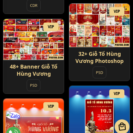
CDR
VIP
VIP
32+ Giỗ Tổ Hùng
Vương Photoshop
48+ Banner Giỗ Tổ
PSD
Hùng Vương
PSD
VIP
VIP
local_mall