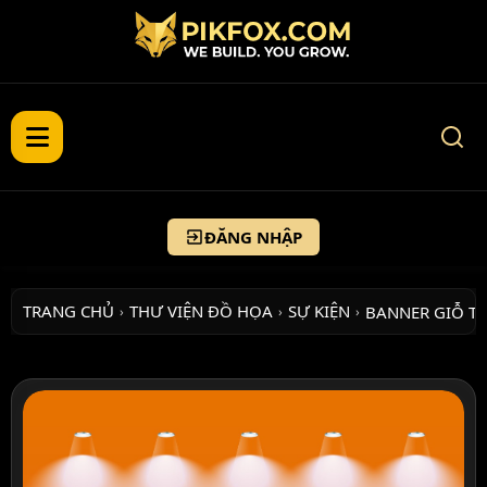
ĐĂNG NHẬP
TRANG CHỦ
THƯ VIỆN ĐỒ HỌA
SỰ KIỆN
BANNER GIỖ T
›
›
›