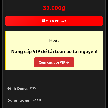
39.000₫
🛒
MUA NGAY
Hoặc
Nâng cấp VIP để tải toàn bộ tài nguyên!
Xem các gói VIP
Định Dạng:
PSD
Dung lượng:
46 MB