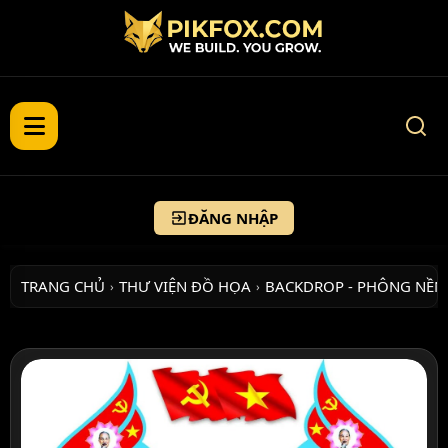
ĐĂNG NHẬP
TRANG CHỦ
THƯ VIỆN ĐỒ HỌA
BACKDROP - PHÔNG NỀN
›
›