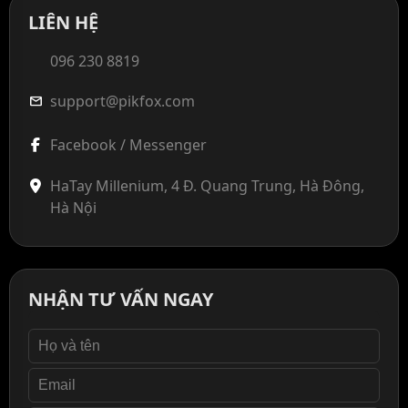
LIÊN HỆ
096 230 8819
support@pikfox.com
mail
Facebook / Messenger
HaTay Millenium, 4 Đ. Quang Trung, Hà Đông,
Hà Nội
NHẬN TƯ VẤN NGAY