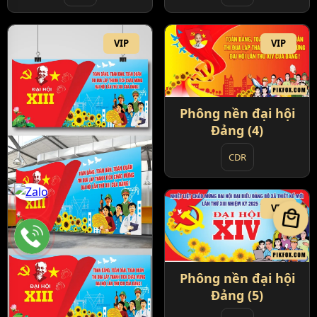
VIP
VIP
Phông nền đại hội
Đảng (4)
CDR
VIP
local_mall
Phông nền đại hội
Đảng (5)