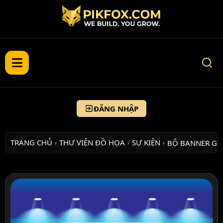
ĐĂNG NHẬP
TRANG CHỦ
THƯ VIỆN ĐỒ HỌA
SỰ KIỆN
BỘ BANNER GI
›
›
›