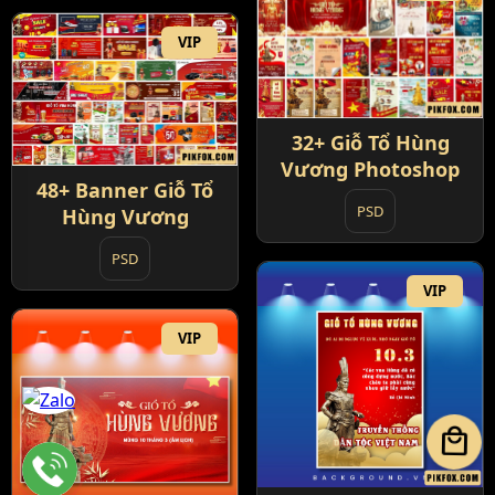
VIP
32+ Giỗ Tổ Hùng
Vương Photoshop
48+ Banner Giỗ Tổ
PSD
Hùng Vương
PSD
VIP
VIP
local_mall