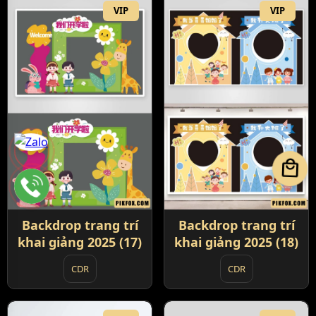
VIP
VIP
local_mall
Backdrop trang trí
Backdrop trang trí
khai giảng 2025 (17)
khai giảng 2025 (18)
CDR
CDR