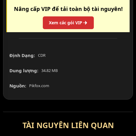
Nâng cấp VIP để tải toàn bộ tài nguyên!
Xem các gói VIP
Định Dạng:
CDR
Dung lượng:
34.82 MB
Nguồn:
Pikfox.com
TÀI NGUYÊN LIÊN QUAN