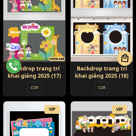
local_mall
Backdrop trang trí
Backdrop trang trí
khai giảng 2025 (17)
khai giảng 2025 (18)
CDR
CDR
VIP
VIP