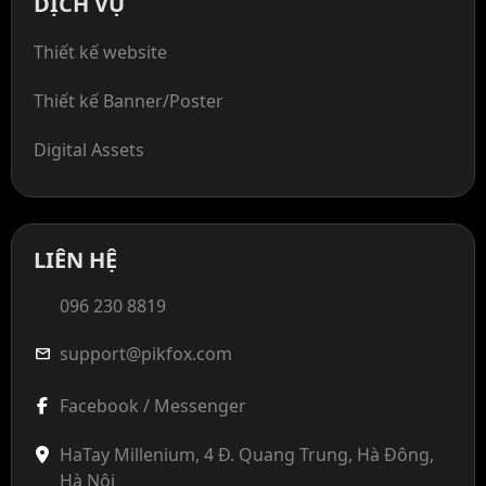
DỊCH VỤ
Thiết kế website
Thiết kế Banner/Poster
Digital Assets
LIÊN HỆ
096 230 8819
support@pikfox.com
mail
Facebook / Messenger
HaTay Millenium, 4 Đ. Quang Trung, Hà Đông,
Hà Nội