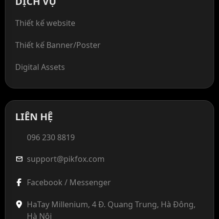
DỊCH VỤ
Thiết kế website
Thiết kế Banner/Poster
Digital Assets
LIÊN HỆ
096 230 8819
support@pikfox.com
mail
Facebook / Messenger
HaTay Millenium, 4 Đ. Quang Trung, Hà Đông,
Hà Nội