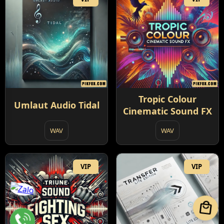
Tropic Colour
Umlaut Audio Tidal
Cinematic Sound FX
WAV
WAV
VIP
VIP
local_mall