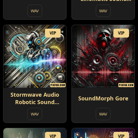
Pack Collection
WAV
WAV
VIP
VIP
Stormwave Audio
SoundMorph Gore
Robotic Sound
Effects
WAV
WAV
VIP
VIP