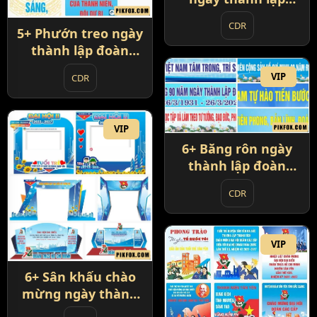
Đoàn Thanh Niên
CDR
Cộng Sản HCM
5+ Phướn treo ngày
thành lập đoàn
TNCS HCM
VIP
CDR
VIP
6+ Băng rôn ngày
thành lập đoàn
thanh niên cộng
CDR
sản HCM
VIP
6+ Sân khấu chào
mừng ngày thành
lập đoàn