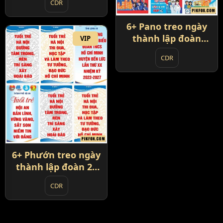
CDR
6+ Pano treo ngày
thành lập đoàn
VIP
TNCS Hồ Chí Minh
CDR
26-3
6+ Phướn treo ngày
thành lập đoàn 26
tháng 3
CDR