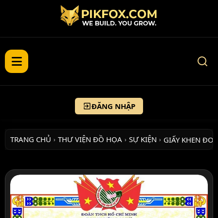
ĐĂNG NHẬP
TRANG CHỦ
THƯ VIỆN ĐỒ HỌA
SỰ KIỆN
GIẤY KHEN ĐO
›
›
›