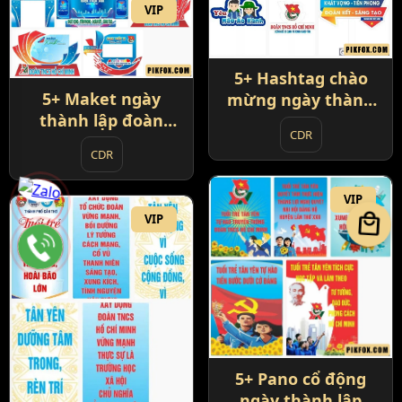
VIP
5+ Hashtag chào
5+ Maket ngày
mừng ngày thành
thành lập đoàn
lập đoàn
CDR
thanh niên cộng
CDR
sản Việt Nam
VIP
local_mall
VIP
5+ Pano cổ động
ngày thành lập