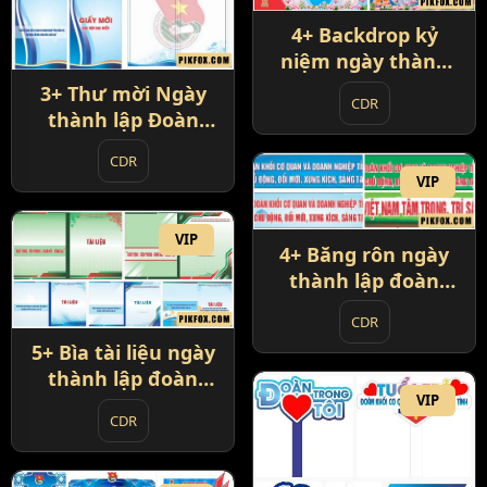
4+ Backdrop kỷ
niệm ngày thành
lập đoàn 26-3
3+ Thư mời Ngày
CDR
thành lập Đoàn
TNCS HCM 26-3
CDR
VIP
VIP
4+ Băng rôn ngày
thành lập đoàn
thanh niên Việt
CDR
Nam
5+ Bìa tài liệu ngày
thành lập đoàn
VIP
thanh niên 26-3
CDR