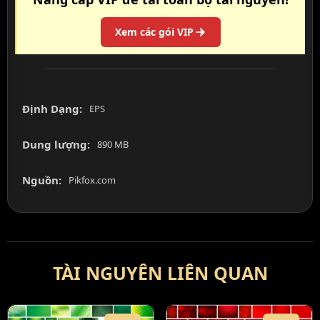
Xem các gói VIP
Định Dạng:
EPS
Dung lượng:
890 MB
Nguồn:
Pikfox.com
TÀI NGUYÊN LIÊN QUAN