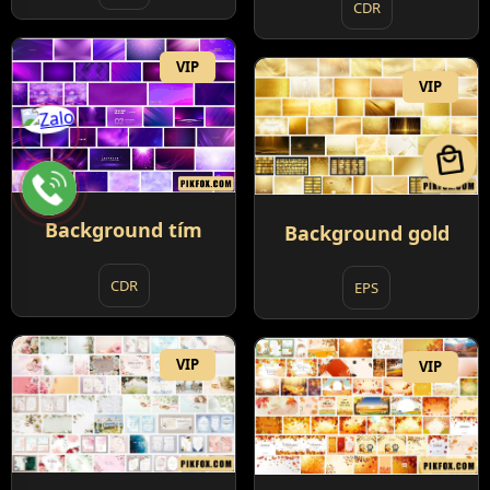
CDR
VIP
VIP
local_mall
Background tím
Background gold
CDR
EPS
VIP
VIP