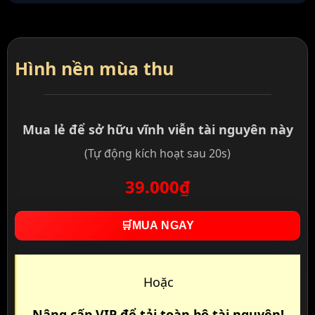
Hình nền mùa thu
Mua lẻ để sở hữu vĩnh viễn tài nguyên này
(Tự động kích hoạt sau 20s)
39.000₫
🛒
MUA NGAY
Hoặc
Nâng cấp VIP để tải toàn bộ tài nguyên!