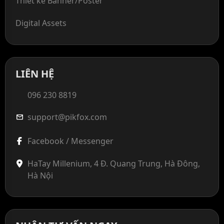
Thiết kế Banner/Poster
Digital Assets
LIÊN HỆ
096 230 8819
support@pikfox.com
mail
Facebook / Messenger
HaTay Millenium, 4 Đ. Quang Trung, Hà Đông,
Hà Nội