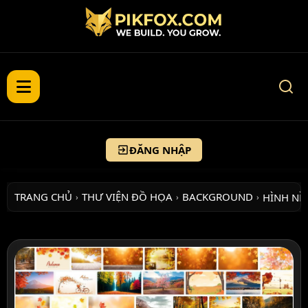
ĐĂNG NHẬP
TRANG CHỦ
THƯ VIỆN ĐỒ HỌA
BACKGROUND
HÌNH N
›
›
›