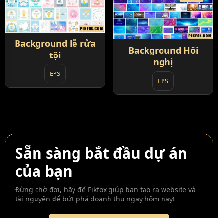
Background lễ rửa
Background Hội
tội
nghị
EPS
EPS
Sẵn sàng bắt đầu dự án
của bạn
Đừng chờ đợi, hãy để Pikfox giúp bạn tạo ra website và
tài nguyên để bứt phá doanh thu ngay hôm nay!