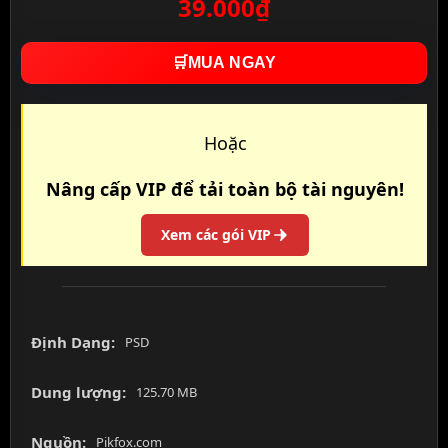
39.000₫
🛒
MUA NGAY
Hoặc
Nâng cấp VIP để tải toàn bộ tài nguyên!
Xem các gói VIP
Định Dạng:
PSD
Dung lượng:
125.70 MB
Nguồn:
Pikfox.com