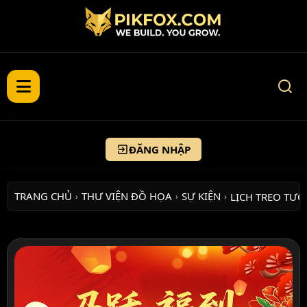
ĐĂNG NHẬP
TRANG CHỦ
THƯ VIỆN ĐỒ HỌA
SỰ KIỆN
LỊCH TREO TƯ
›
›
›