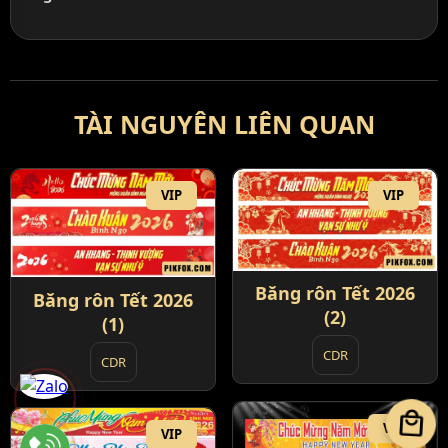
TÀI NGUYÊN LIÊN QUAN
VIP
VIP
Băng rôn Tết 2026
Băng rôn Tết 2026
(2)
(1)
CDR
CDR
local_mall
VIP
VIP