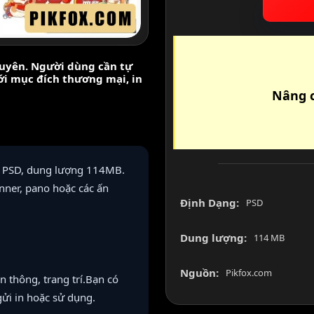
nguyên. Người dùng cần tự
với mục đích thương mại, in
Nâng c
ng PSD, dung lượng 114MB.
nner, pano hoặc các ấn
Định Dạng:
PSD
Dung lượng:
114 MB
Nguồn:
Pikfox.com
thông, trang trí.Bạn có
 gửi in hoặc sử dụng.