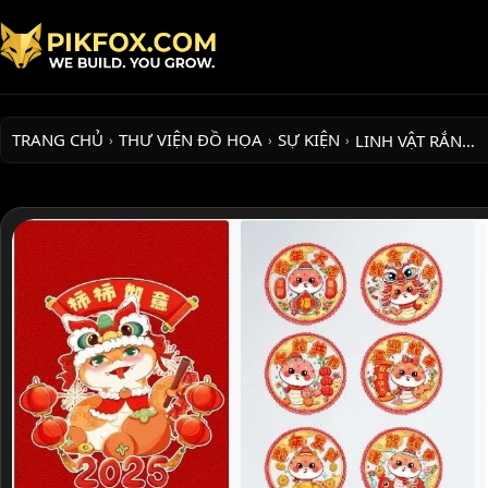
TRANG CHỦ
THƯ VIỆN ĐỒ HỌA
SỰ KIỆN
LINH VẬT RẮN…
›
›
›