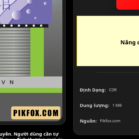
Nâng c
Định Dạng:
CDR
Dung lượng:
1 MB
Nguồn:
Pikfox.com
nguyên. Người dùng cần tự