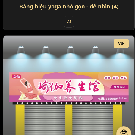
Bảng hiệu yoga nhỏ gọn - dễ nhìn (4)
AI
VIP
local_mall