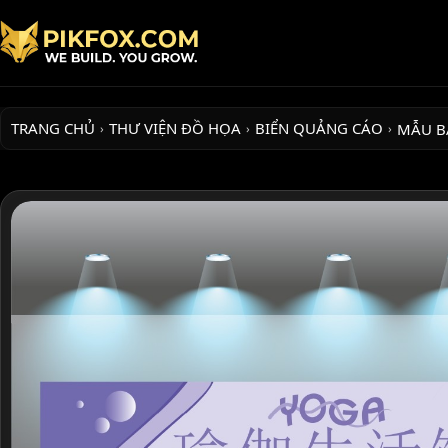
TRANG CHỦ
THƯ VIỆN ĐỒ HỌA
BIỂN QUẢNG CÁO
MẪU B
›
›
›