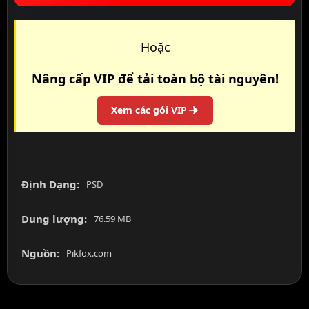
Hoặc
Nâng cấp VIP để tải toàn bộ tài nguyên!
Xem các gói VIP
Định Dạng:
PSD
Dung lượng:
76.59 MB
Nguồn:
Pikfox.com