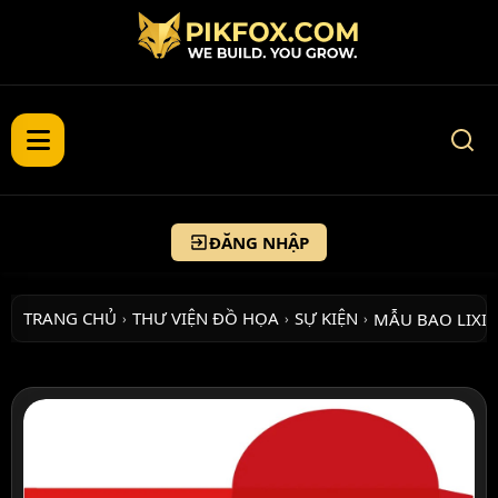
ĐĂNG NHẬP
TRANG CHỦ
THƯ VIỆN ĐỒ HỌA
SỰ KIỆN
MẪU BAO LIXI
›
›
›