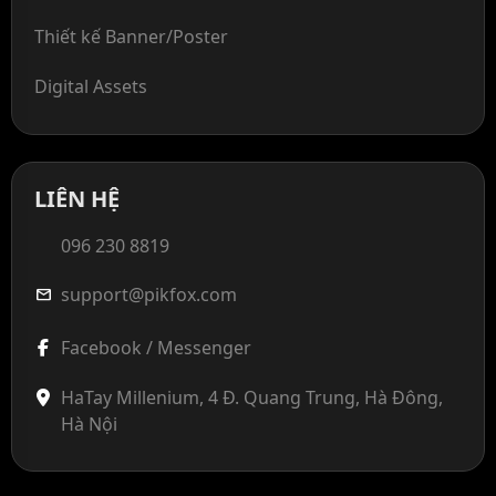
Thiết kế Banner/Poster
Digital Assets
LIÊN HỆ
096 230 8819
support@pikfox.com
mail
Facebook / Messenger
HaTay Millenium, 4 Đ. Quang Trung, Hà Đông,
Hà Nội