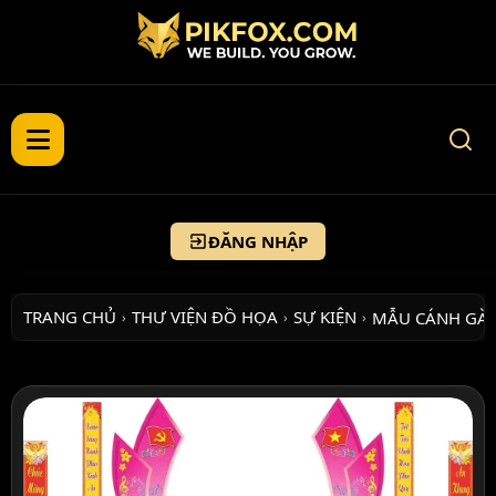
ĐĂNG NHẬP
TRANG CHỦ
THƯ VIỆN ĐỒ HỌA
SỰ KIỆN
MẪU CÁNH GÀ 
›
›
›