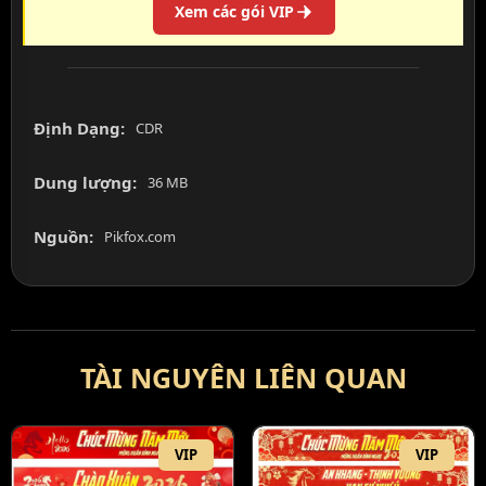
Xem các gói VIP
Định Dạng:
CDR
Dung lượng:
36 MB
Nguồn:
Pikfox.com
TÀI NGUYÊN LIÊN QUAN
VIP
VIP