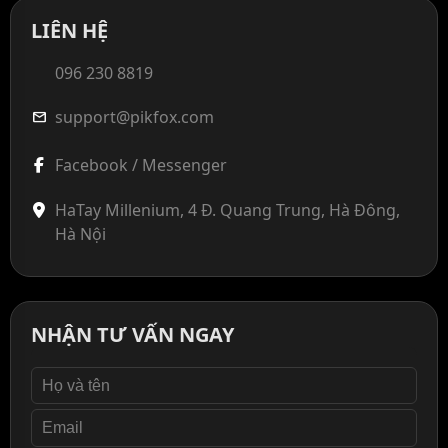
LIÊN HỆ
096 230 8819
support@pikfox.com
mail
Facebook / Messenger
HaTay Millenium, 4 Đ. Quang Trung, Hà Đông,
Hà Nội
NHẬN TƯ VẤN NGAY