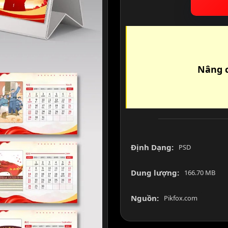
Nâng c
Định Dạng:
PSD
Dung lượng:
166.70 MB
Nguồn:
Pikfox.com