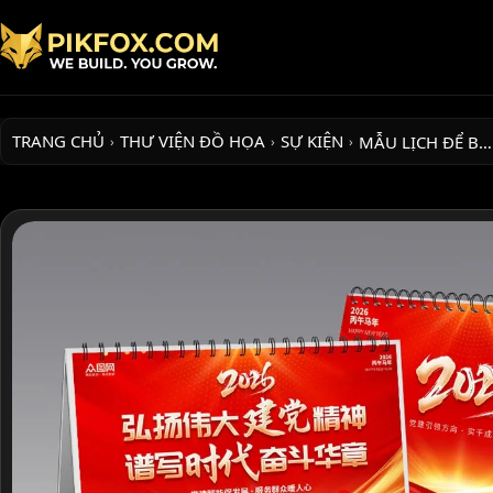
TRANG CHỦ
THƯ VIỆN ĐỒ HỌA
SỰ KIỆN
MẪU LỊCH ĐỂ B…
›
›
›