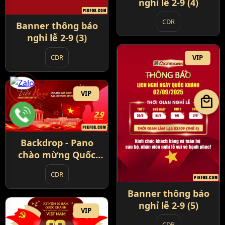
nghỉ lễ 2-9 (4)
CDR
Banner thông báo
nghỉ lễ 2-9 (3)
CDR
VIP
VIP
local_mall
Backdrop - Pano
chào mừng Quốc
Khánh 2-9 (1)
CDR
Banner thông báo
nghỉ lễ 2-9 (5)
VIP
CDR