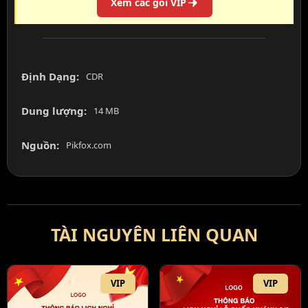
Xem các gói VIP
Định Dạng:
CDR
Dung lượng:
14 MB
Nguồn:
Pikfox.com
TÀI NGUYÊN LIÊN QUAN
VIP
VIP