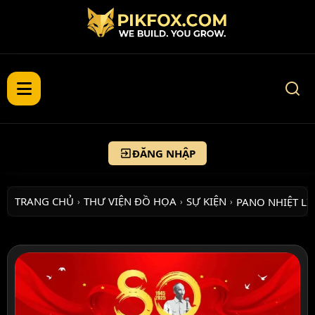
ĐĂNG NHẬP
TRANG CHỦ
THƯ VIỆN ĐỒ HỌA
SỰ KIỆN
PANO NHIỆT LI
›
›
›