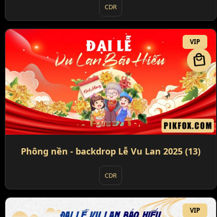
CDR
VIP
local_mall
Phông nền - backdrop Lễ Vu Lan 2025 (13)
CDR
VIP