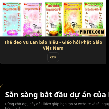
Thẻ đeo Vu Lan báo hiếu - Giáo hôi Phật Giáo
Việt Nam
CDR
Sẵn sàng bắt đầu dự án của
Đừng chờ đợi, hãy để Pikfox giúp bạn tạo ra website và tài n
hôm nay!