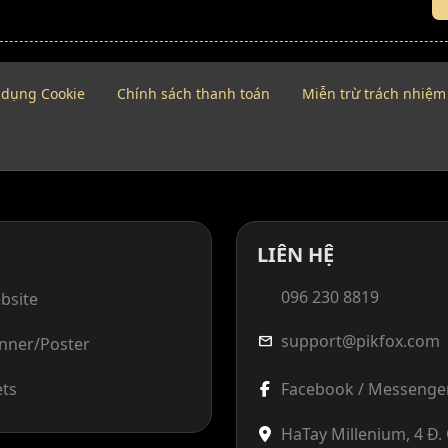
 dụng Cookie
Chính sách thanh toán
Miễn trừ trách nhiệm
LIÊN HỆ
096 230 8819
bsite
support@pikfox.com
mail
anner/Poster
ets
Facebook / Messenge
HaTay Millenium, 4 Đ