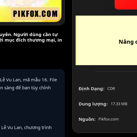
nguyên. Người dùng cần tự
với mục đích thương mại, in
Nâng c
Lễ Vu Lan, mã mẫu 16. File
n sàng để bạn tùy chỉnh
Định Dạng:
CDR
Dung lượng:
17.33 MB
Nguồn:
Pikfox.com
Lễ Vu Lan, chương trình