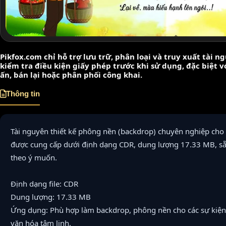
Pikfox.com chỉ hỗ trợ lưu trữ, phân loại và truy xuất tài 
kiểm tra điều kiện giấy phép trước khi sử dụng, đặc biệt 
ấn, bán lại hoặc phân phối công khai.
Thông tin
Tài nguyên thiết kế phông nền (backdrop) chuyên nghiệp cho 
được cung cấp dưới định dạng CDR, dung lượng 17.33 MB, sẵ
theo ý muốn.
Định dạng file: CDR
Dung lượng: 17.33 MB
Ứng dụng: Phù hợp làm backdrop, phông nền cho các sự kiện 
văn hóa tâm linh.