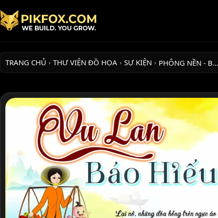
TRANG CHỦ
THƯ VIỆN ĐỒ HỌA
SỰ KIỆN
PHÔNG NỀN - B
›
›
›