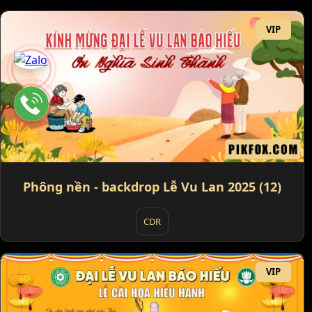
VIP
Phông nền - backdrop Lễ Vu Lan 2025 (12)
CDR
VIP