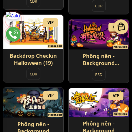
CDR
CDR
VIP
local_mall
VIP
Backdrop Checkin
Phông nền -
Halloween (19)
Background
Halloween (1)
CDR
PSD
VIP
VIP
Phông nền -
Phông nền -
Background
Background