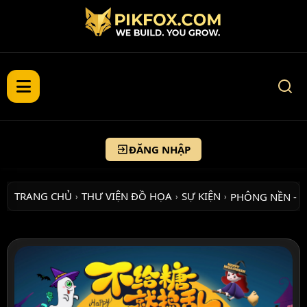
ĐĂNG NHẬP
TRANG CHỦ
THƯ VIỆN ĐỒ HỌA
SỰ KIỆN
PHÔNG NỀN - 
›
›
›