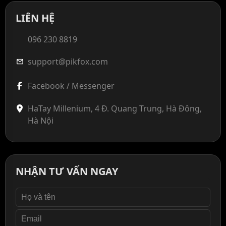
LIÊN HỆ
096 230 8819
support@pikfox.com
mail
Facebook / Messenger
HaTay Millenium, 4 Đ. Quang Trung, Hà Đông,
Hà Nội
NHẬN TƯ VẤN NGAY