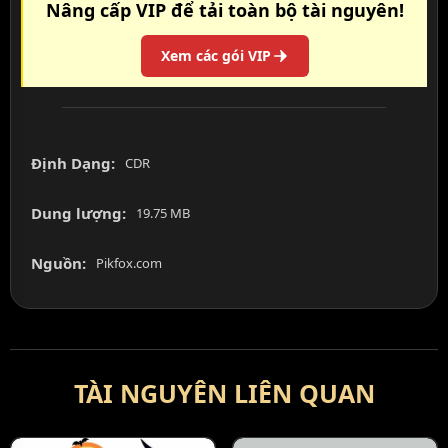
Nâng cấp VIP để tải toàn bộ tài nguyên!
Xem các gói VIP
Định Dạng:
CDR
Dung lượng:
19.75 MB
Nguồn:
Pikfox.com
TÀI NGUYÊN LIÊN QUAN