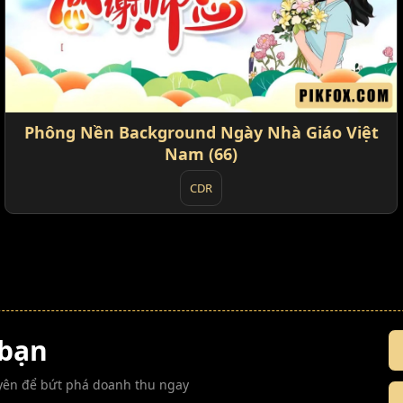
Phông Nền Background Ngày Nhà Giáo Việt
Nam (66)
CDR
 bạn
guyên để bứt phá doanh thu ngay