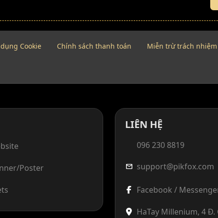
 dụng Cookie
Chính sách thanh toán
Miễn trừ trách nhiệm
LIÊN HỆ
096 230 8819
bsite
support@pikfox.com
mail
anner/Poster
ets
Facebook / Messenge
HaTay Millenium, 4 Đ