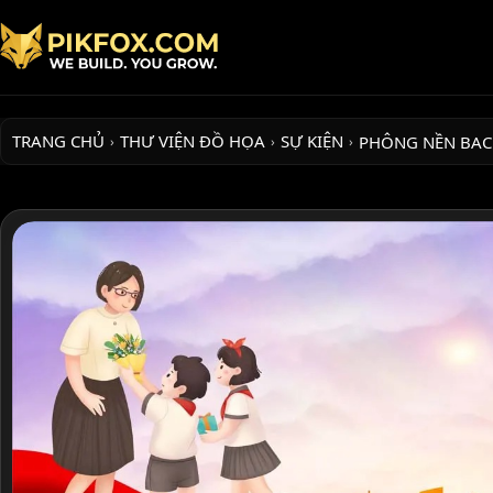
TRANG CHỦ
THƯ VIỆN ĐỒ HỌA
SỰ KIỆN
PHÔNG NỀN BA
›
›
›