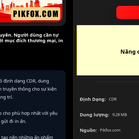
nguyên. Người dùng cần tự
với mục đích thương mại, in
Nâng c
ó định dạng CDR, dung
m truyền thông cho sự kiện
g trí.
Định Dạng:
CDR
o cho phù hợp nhất với yêu
Dung lượng:
9.28 MB
gửi đi in ấn.
Nguồn:
Pikfox.com
 và tạo nên những ấn phẩm