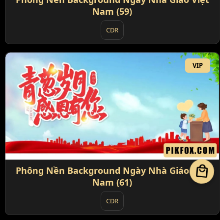
Nam (59)
CDR
VIP
local_mall
Phông Nền Background Ngày Nhà Giáo Việt
Nam (61)
CDR