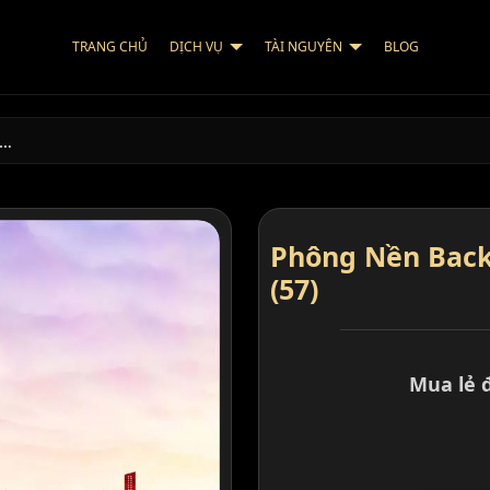
TRANG CHỦ
DỊCH VỤ
TÀI NGUYÊN
BLOG
C…
Phông Nền Back
(57)
Mua lẻ 