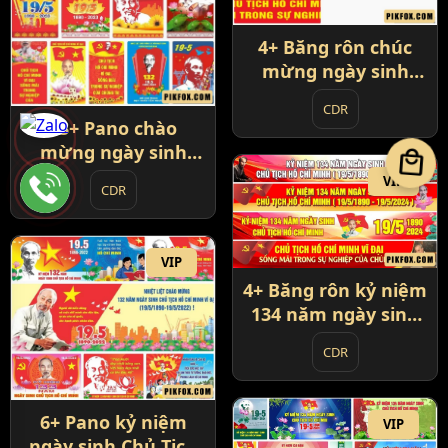
4+ Băng rôn chúc
mừng ngày sinh
Chủ Tịch Hồ Chí
CDR
Minh
13+ Pano chào
mừng ngày sinh
local_mall
Chủ Tịch Hồ Chí
VIP
CDR
Minh
VIP
4+ Băng rôn kỷ niệm
134 năm ngày sinh
nhật Bác
CDR
6+ Pano kỷ niệm
VIP
ngày sinh Chủ Tịch