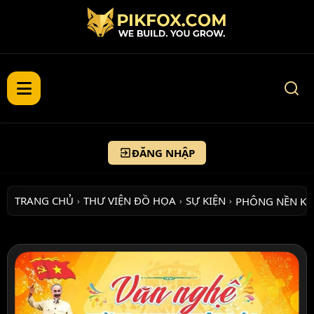
ĐĂNG NHẬP
TRANG CHỦ
THƯ VIỆN ĐỒ HỌA
SỰ KIỆN
PHÔNG NỀN KỶ
›
›
›