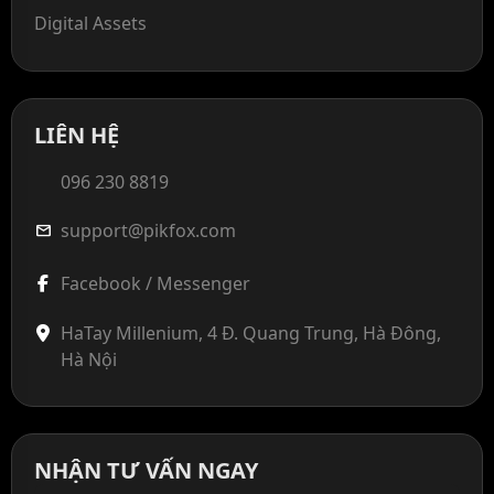
Digital Assets
LIÊN HỆ
096 230 8819
support@pikfox.com
mail
Facebook / Messenger
HaTay Millenium, 4 Đ. Quang Trung, Hà Đông,
Hà Nội
NHẬN TƯ VẤN NGAY