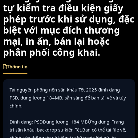
tự kiểm tra điều kiện giấy
phép trước khi sử dụng, đặc
biệt với mục đích thương
mại, in ấn, bán lại hoặc
phân phối công khai.
Thông tin
Tài nguyên phông nền sân khấu Tết 2025 định dạng
PSD, dung lượng 184MB, sẵn sàng để bạn tải về và tùy
chỉnh.
Định dạng: PSDDung lượng: 184 MBỨng dụng: Trang
trí sân khấu, backdrop sự kiện Tết.Bạn có thể tải file về,
chỉnh sửa thông tin và kiểm tra kỹ trước khi gửi in.