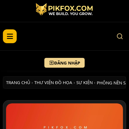
ĐĂNG NHẬP
TRANG CHỦ
THƯ VIỆN ĐỒ HỌA
SỰ KIỆN
PHÔNG NỀN S
›
›
›