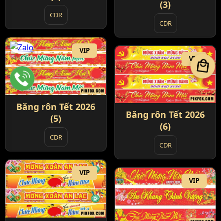
(3)
CDR
CDR
VIP
VIP
local_mall
Băng rôn Tết 2026
Băng rôn Tết 2026
(5)
(6)
CDR
CDR
VIP
VIP