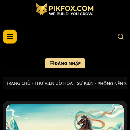
ĐĂNG NHẬP
TRANG CHỦ
THƯ VIỆN ĐỒ HỌA
SỰ KIỆN
PHÔNG NỀN S
›
›
›