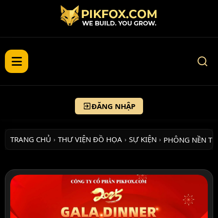
ĐĂNG NHẬP
TRANG CHỦ
THƯ VIỆN ĐỒ HỌA
SỰ KIỆN
PHÔNG NỀN TẾ
›
›
›