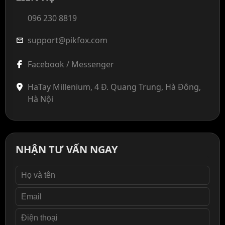
096 230 8819
support@pikfox.com
mail
Facebook / Messenger
HaTay Millenium, 4 Đ. Quang Trung, Hà Đông,
Hà Nội
NHẬN TƯ VẤN NGAY