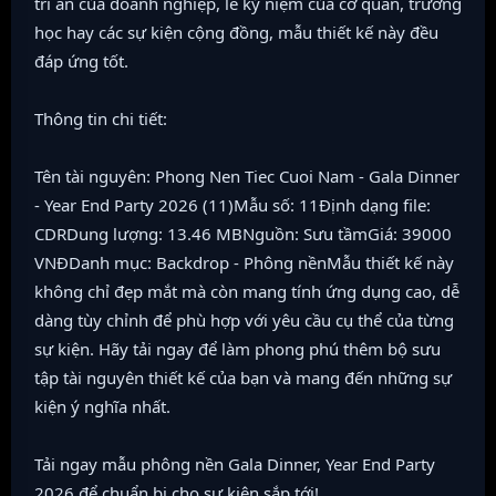
tri ân của doanh nghiệp, lễ kỷ niệm của cơ quan, trường
học hay các sự kiện cộng đồng, mẫu thiết kế này đều
đáp ứng tốt.
Thông tin chi tiết:
Tên tài nguyên: Phong Nen Tiec Cuoi Nam - Gala Dinner
- Year End Party 2026 (11)Mẫu số: 11Định dạng file:
CDRDung lượng: 13.46 MBNguồn: Sưu tầmGiá: 39000
VNĐDanh mục: Backdrop - Phông nềnMẫu thiết kế này
không chỉ đẹp mắt mà còn mang tính ứng dụng cao, dễ
dàng tùy chỉnh để phù hợp với yêu cầu cụ thể của từng
sự kiện. Hãy tải ngay để làm phong phú thêm bộ sưu
tập tài nguyên thiết kế của bạn và mang đến những sự
kiện ý nghĩa nhất.
Tải ngay mẫu phông nền Gala Dinner, Year End Party
2026 để chuẩn bị cho sự kiện sắp tới!