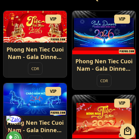
VIP
VIP
Phong Nen Tiec Cuoi
Nam - Gala Dinner -
Phong Nen Tiec Cuoi
Year End Party 2026
Nam - Gala Dinner -
CDR
(1)
Year End Party 2026
CDR
(2)
VIP
VIP
Phong Nen Tiec Cuoi
local_mall
Nam - Gala Dinner -
Year End Party 2026