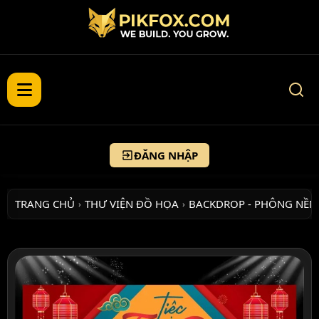
ĐĂNG NHẬP
TRANG CHỦ
THƯ VIỆN ĐỒ HỌA
BACKDROP - PHÔNG NỀN
›
›