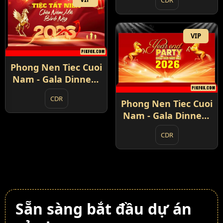
(10)
VIP
Phong Nen Tiec Cuoi
Nam - Gala Dinner -
Year End Party 2026
CDR
(12)
Phong Nen Tiec Cuoi
Nam - Gala Dinner -
Year End Party 2026
CDR
(13)
Sẵn sàng bắt đầu dự án