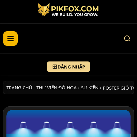
ĐĂNG NHẬP
TRANG CHỦ
THƯ VIỆN ĐỒ HỌA
SỰ KIỆN
POSTER GIỖ T
›
›
›