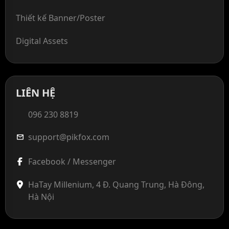
Thiết kế Banner/Poster
Digital Assets
LIÊN HỆ
096 230 8819
support@pikfox.com
mail
Facebook / Messenger
HaTay Millenium, 4 Đ. Quang Trung, Hà Đông,
Hà Nội