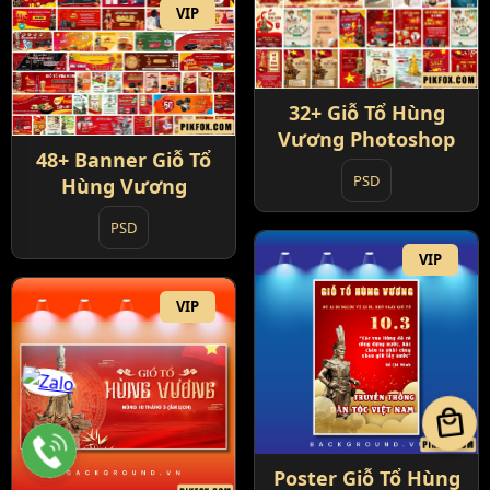
VIP
32+ Giỗ Tổ Hùng
Vương Photoshop
48+ Banner Giỗ Tổ
PSD
Hùng Vương
PSD
VIP
VIP
local_mall
Poster Giỗ Tổ Hùng