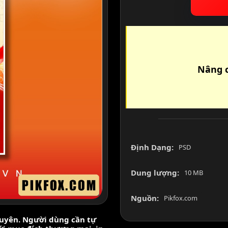
Nâng c
Định Dạng:
PSD
Dung lượng:
10 MB
Nguồn:
Pikfox.com
nguyên. Người dùng cần tự