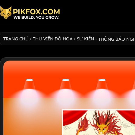
TRANG CHỦ
THƯ VIỆN ĐỒ HỌA
SỰ KIỆN
THÔNG BÁO NG
›
›
›