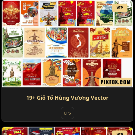
VIP
19+ Giỗ Tổ Hùng Vương Vector
EPS
VIP