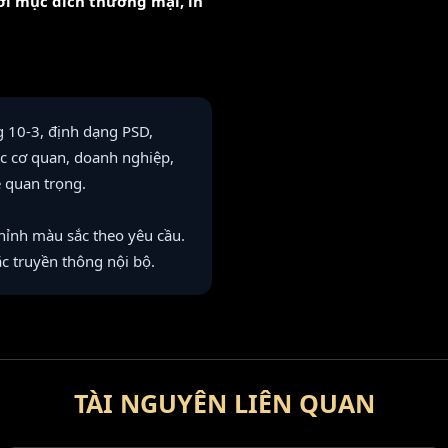
với mục đích thương mại, in
g 10-3, định dạng PSD,
c cơ quan, doanh nghiệp,
ễ quan trọng.
hỉnh màu sắc theo yêu cầu.
ặc truyền thông nội bộ.
TÀI NGUYÊN LIÊN QUAN