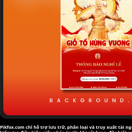
Pikfox.com chỉ hỗ trợ lưu trữ, phân loại và truy xuất tài 