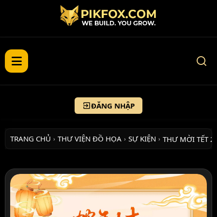
ĐĂNG NHẬP
TRANG CHỦ
THƯ VIỆN ĐỒ HỌA
SỰ KIỆN
THƯ MỜI TẾT 2
›
›
›