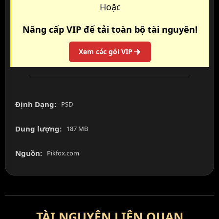
Hoặc
Nâng cấp VIP để tải toàn bộ tài nguyên!
Xem các gói VIP
Định Dạng:
PSD
Dung lượng:
187 MB
Nguồn:
Pikfox.com
TÀI NGUYÊN LIÊN QUAN