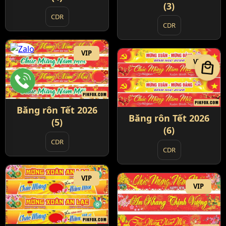
(3)
CDR
CDR
VIP
VIP
local_mall
Băng rôn Tết 2026
Băng rôn Tết 2026
(5)
(6)
CDR
CDR
VIP
VIP