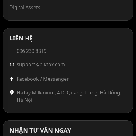
Digital Assets
LIÊN HỆ
096 230 8819
support@pikfox.com
mail
Facebook / Messenger
HaTay Millenium, 4 Đ. Quang Trung, Hà Đông,
Hà Nội
NHẬN TƯ VẤN NGAY