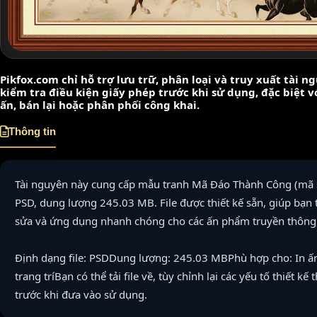
Pikfox.com chỉ hỗ trợ lưu trữ, phân loại và truy xuất tài 
kiểm tra điều kiện giấy phép trước khi sử dụng, đặc biệt 
ấn, bán lại hoặc phân phối công khai.
Thông tin
Tài nguyên này cung cấp mẫu tranh Mã Đáo Thành Công (mã số
PSD, dung lượng 245.03 MB. File được thiết kế sẵn, giúp bạn t
sửa và ứng dụng nhanh chóng cho các ấn phẩm truyền thông, s
Định dạng file: PSDDung lượng: 245.03 MBPhù hợp cho: In ấn,
trang tríBạn có thể tải file về, tùy chỉnh lại các yếu tố thiết k
trước khi đưa vào sử dụng.