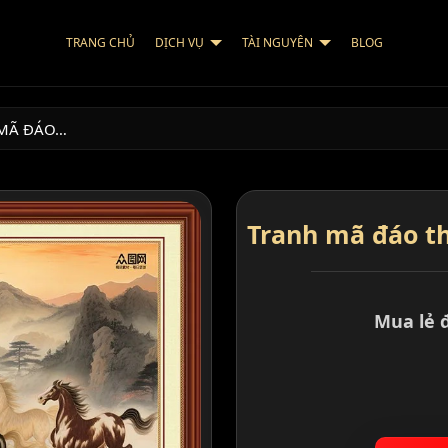
TRANG CHỦ
DỊCH VỤ
TÀI NGUYÊN
BLOG
MÃ ĐÁO…
Tranh mã đáo th
Mua lẻ 