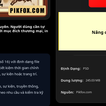
nguyên. Người dùng cần tự
với mục đích thương mại, in
Nâng c
 16) với định dạng file
iết kiệm thời gian chỉnh
Định Dạng:
PSD
ự kiện hoặc trang trí.
Dung lượng:
245.03 MB
 sự kiện, truyền thông,
Nguồn:
ế theo nhu cầu và kiểm tra kỹ
Pikfox.com