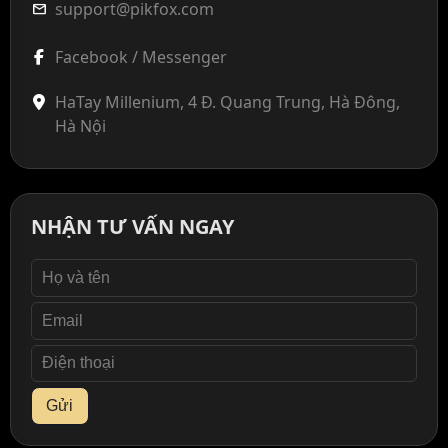
support@pikfox.com
mail
Facebook / Messenger
HaTay Millenium, 4 Đ. Quang Trung, Hà Đông,
Hà Nội
NHẬN TƯ VẤN NGAY
Gửi