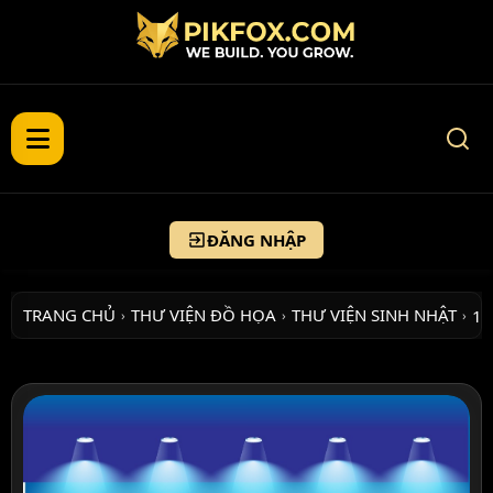
ĐĂNG NHẬP
TRANG CHỦ
THƯ VIỆN ĐỒ HỌA
THƯ VIỆN SINH NHẬT
10
›
›
›