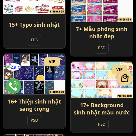
15+ Typo sinh nhật
7+ Mẫu phông sinh
nhật đẹp
EPS
PSD
VIP
VIP
local_mall
16+ Thiệp sinh nhật
17+ Background
sang trọng
sinh nhật màu nước
PSD
PSD