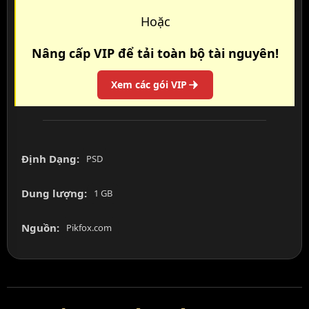
Hoặc
Nâng cấp VIP để tải toàn bộ tài nguyên!
Xem các gói VIP
Định Dạng:
PSD
Dung lượng:
1 GB
Nguồn:
Pikfox.com