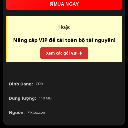
🛒
MUA NGAY
Hoặc
Nâng cấp VIP để tải toàn bộ tài nguyên!
Xem các gói VIP
Định Dạng:
CDR
Dung lượng:
110 MB
Nguồn:
Pikfox.com