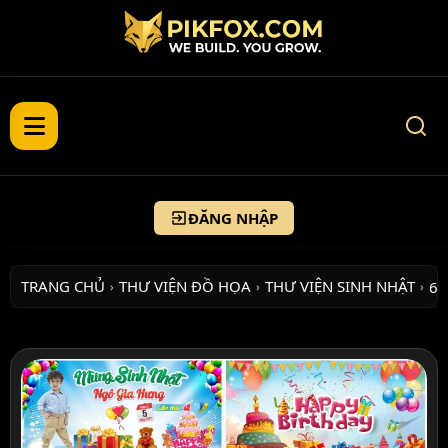
ĐĂNG NHẬP
TRANG CHỦ
THƯ VIỆN ĐỒ HỌA
THƯ VIỆN SINH NHẬT
6+
›
›
›