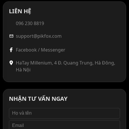
LIÊN HỆ
096 230 8819
support@pikfox.com
mail
Facebook / Messenger
HaTay Millenium, 4 Đ. Quang Trung, Hà Đông,
Hà Nội
NHẬN TƯ VẤN NGAY