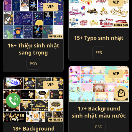
VIP
VIP
15+ Typo sinh nhật
16+ Thiệp sinh nhật
sang trọng
EPS
PSD
VIP
VIP
local_mall
17+ Background
sinh nhật màu nước
PSD
18+ Background