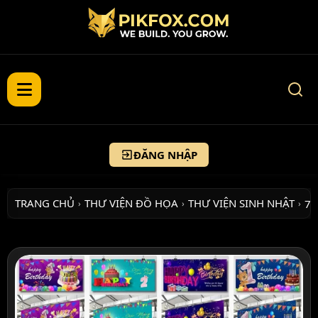
ĐĂNG NHẬP
TRANG CHỦ
THƯ VIỆN ĐỒ HỌA
THƯ VIỆN SINH NHẬT
7
›
›
›