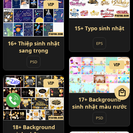
VIP
15+ Typo sinh nhật
16+ Thiệp sinh nhật
EPS
sang trọng
PSD
VIP
VIP
local_mall
17+ Background
sinh nhật màu nước
PSD
18+ Background