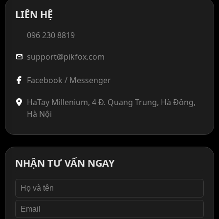
LIÊN HỆ
096 230 8819
support@pikfox.com
mail
Facebook / Messenger
HaTay Millenium, 4 Đ. Quang Trung, Hà Đông,
Hà Nội
NHẬN TƯ VẤN NGAY