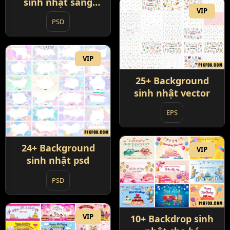
sinh nhật sang
VIP
trọng
PSD
VIP
25+ Background
sinh nhật vector
EPS
24+ Background
VIP
sinh nhật psd
PSD
VIP
10+ Backdrop sinh