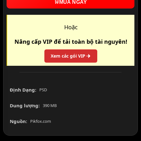
🛒
MUA NGAY
Hoặc
Nâng cấp VIP để tải toàn bộ tài nguyên!
Xem các gói VIP
Định Dạng:
PSD
Dung lượng:
390 MB
Nguồn:
Pikfox.com