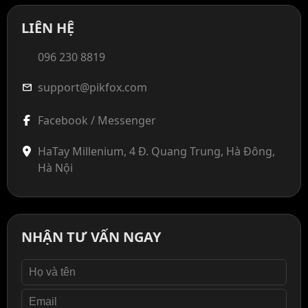
LIÊN HỆ
096 230 8819
support@pikfox.com
mail
Facebook / Messenger
HaTay Millenium, 4 Đ. Quang Trung, Hà Đông,
Hà Nội
NHẬN TƯ VẤN NGAY