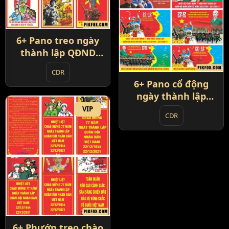
6+ Pano treo ngày
thành lập QĐND
Việt Nam
CDR
6+ Pano cổ động
ngày thành lập
QĐND Việt Nam
VIP
CDR
6+ Phướn treo chào