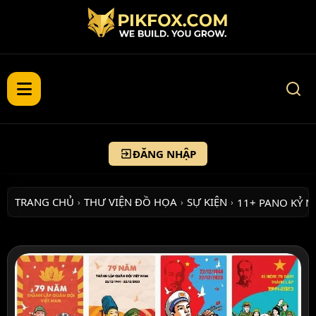
ĐĂNG NHẬP
TRANG CHỦ
THƯ VIỆN ĐỒ HỌA
SỰ KIỆN
11+ PANO KỶ N
›
›
›