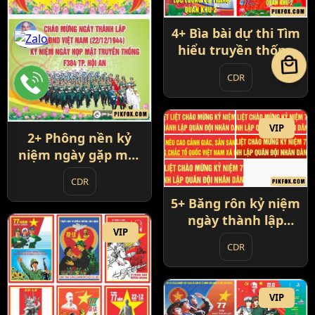
4+ Bìa bài dự thi Tìm
hiểu truyền thống
local_mall
lực lượng vũ trang
CDR
VIP
2+ Phông nền kỷ
niệm ngày gặp mặt
truyền thống
CDR
5+ Băng rôn kỷ niệm
ngày thành lập
VIP
QĐND Việt Nam
CDR
VIP