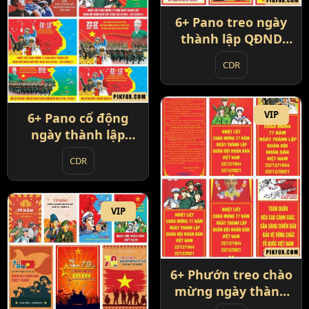
6+ Pano treo ngày
thành lập QĐND
Việt Nam
CDR
VIP
6+ Pano cổ động
ngày thành lập
QĐND Việt Nam
CDR
VIP
6+ Phướn treo chào
mừng ngày thành
lập QĐND Việt Nam