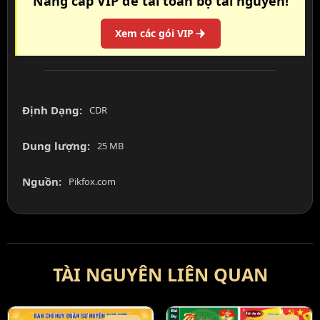
Nâng cấp VIP để tải toàn bộ tài nguyên!
Xem các gói VIP
Định Dạng:
CDR
Dung lượng:
25 MB
Nguồn:
Pikfox.com
TÀI NGUYÊN LIÊN QUAN