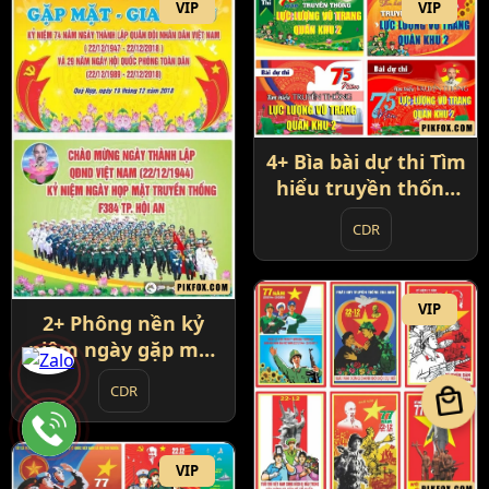
VIP
VIP
4+ Bìa bài dự thi Tìm
hiểu truyền thống
lực lượng vũ trang
CDR
VIP
2+ Phông nền kỷ
niệm ngày gặp mặt
truyền thống
local_mall
CDR
VIP