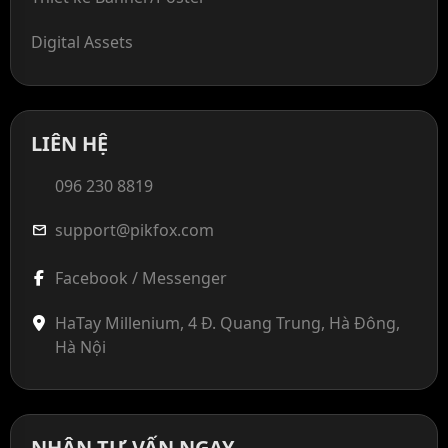
Digital Assets
LIÊN HỆ
096 230 8819
support@pikfox.com
mail
Facebook / Messenger
HaTay Millenium, 4 Đ. Quang Trung, Hà Đông,
Hà Nội
NHẬN TƯ VẤN NGAY