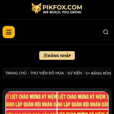
ĐĂNG NHẬP
TRANG CHỦ
THƯ VIỆN ĐỒ HỌA
SỰ KIỆN
5+ BĂNG RÔN 
›
›
›