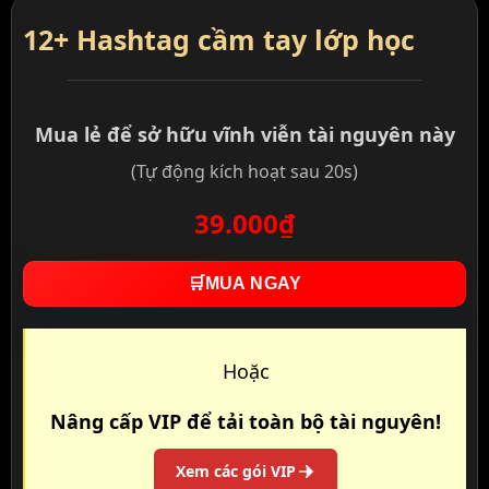
12+ Hashtag cầm tay lớp học
Mua lẻ để sở hữu vĩnh viễn tài nguyên này
(Tự động kích hoạt sau 20s)
39.000₫
🛒
MUA NGAY
Hoặc
Nâng cấp VIP để tải toàn bộ tài nguyên!
Xem các gói VIP