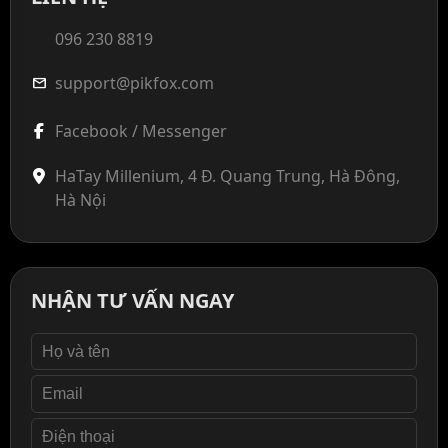
096 230 8819
support@pikfox.com
mail
Facebook / Messenger
HaTay Millenium, 4 Đ. Quang Trung, Hà Đông,
Hà Nội
NHẬN TƯ VẤN NGAY