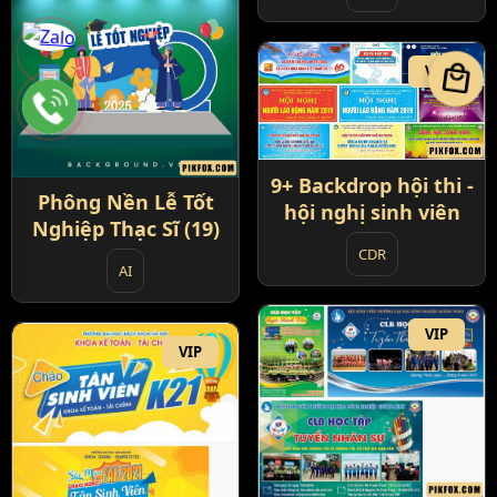
local_mall
VIP
9+ Backdrop hội thi -
Phông Nền Lễ Tốt
hội nghị sinh viên
Nghiệp Thạc Sĩ (19)
CDR
AI
VIP
VIP