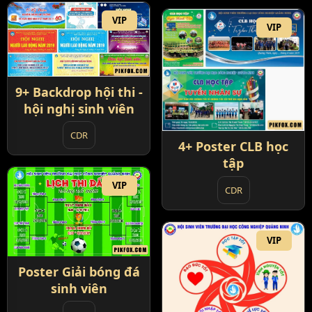
VIP
VIP
9+ Backdrop hội thi -
hội nghị sinh viên
CDR
4+ Poster CLB học
tập
VIP
CDR
VIP
Poster Giải bóng đá
sinh viên