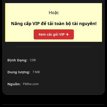
Hoặc
Nâng cấp VIP để tải toàn bộ tài nguyên!
Xem các gói VIP
Định Dạng:
CDR
Dung lượng:
7 MB
Nguồn:
Pikfox.com