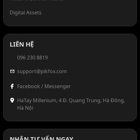
Digital Assets
LIÊN HỆ
096 230 8819
support@pikfox.com
mail
Facebook / Messenger
HaTay Millenium, 4 Đ. Quang Trung, Hà Đông,
Hà Nội
NHẬN TƯ VẤN NGAY