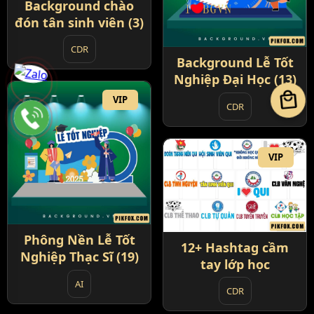
Background chào
đón tân sinh viên (3)
CDR
Background Lễ Tốt
Nghiệp Đại Học (13)
local_mall
VIP
CDR
VIP
Phông Nền Lễ Tốt
12+ Hashtag cầm
Nghiệp Thạc Sĩ (19)
tay lớp học
AI
CDR