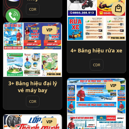
local_mall
CDR
VIP
4+ Bảng hiệu rửa xe
CDR
3+ Bảng hiệu đại lý
VIP
vé máy bay
CDR
VIP