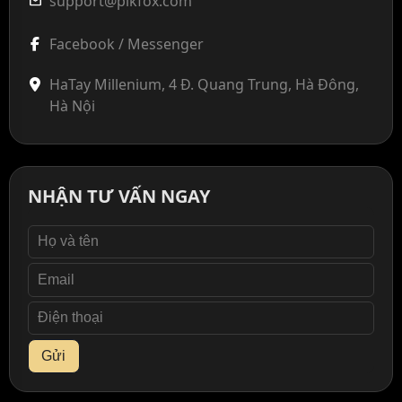
support@pikfox.com
mail
Facebook / Messenger
HaTay Millenium, 4 Đ. Quang Trung, Hà Đông,
Hà Nội
NHẬN TƯ VẤN NGAY
Gửi