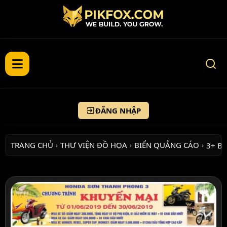
ĐĂNG NHẬP
TRANG CHỦ
THƯ VIỆN ĐỒ HỌA
BIỂN QUẢNG CÁO
3+ B
›
›
›