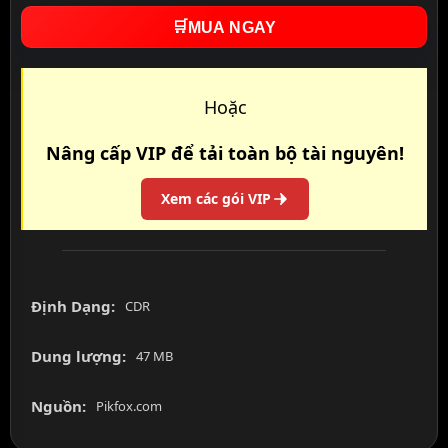
🛒
MUA NGAY
Hoặc
Nâng cấp VIP để tải toàn bộ tài nguyên!
Xem các gói VIP
Định Dạng:
CDR
Dung lượng:
47 MB
Nguồn:
Pikfox.com