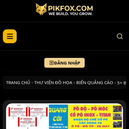
ĐĂNG NHẬP
TRANG CHỦ
THƯ VIỆN ĐỒ HỌA
BIỂN QUẢNG CÁO
5+ B
›
›
›