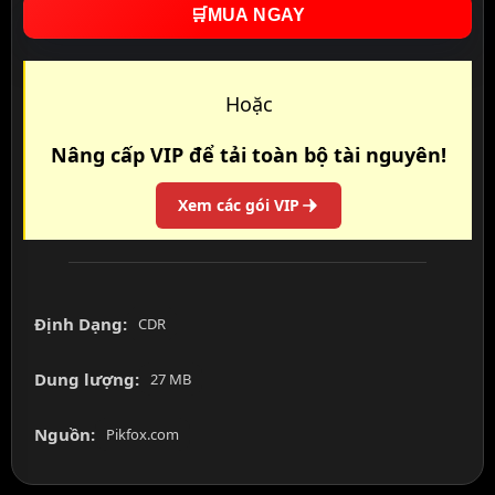
🛒
MUA NGAY
Hoặc
Nâng cấp VIP để tải toàn bộ tài nguyên!
Xem các gói VIP
Định Dạng:
CDR
Dung lượng:
27 MB
Nguồn:
Pikfox.com