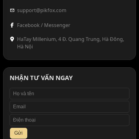
support@pikfox.com
mail
Facebook / Messenger
HaTay Millenium, 4 Đ. Quang Trung, Hà Đông,
Hà Nội
NHẬN TƯ VẤN NGAY
Gửi