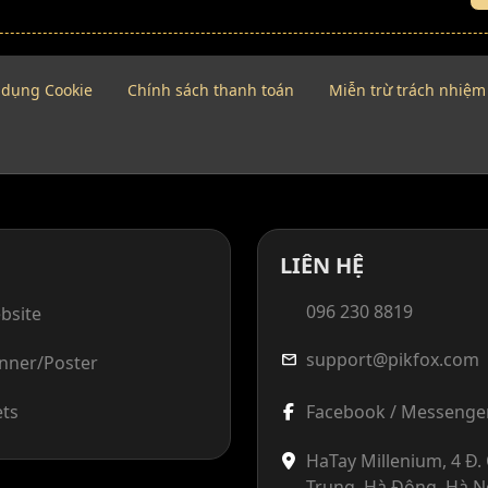
 dụng Cookie
Chính sách thanh toán
Miễn trừ trách nhiệm
LIÊN HỆ
096 230 8819
bsite
support@pikfox.com
mail
anner/Poster
ets
Facebook / Messenge
HaTay Millenium, 4 Đ
Trung, Hà Đông, Hà N