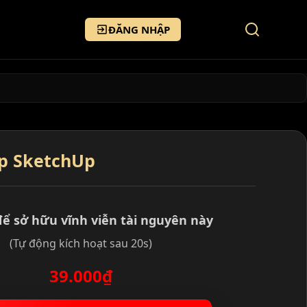
ĐĂNG NHẬP
op SketchUp
để sở hữu vĩnh viễn tài nguyên này
(Tự động kích hoạt sau 20s)
39.000₫