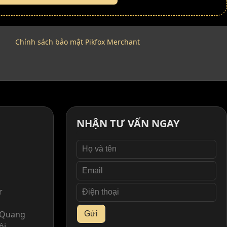
Chính sách bảo mật Pikfox Merchant
NHẬN TƯ VẤN NGAY
r
. Quang
Gửi
ội