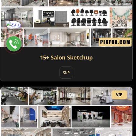
15+ Salon Sketchup
SKP
VIP