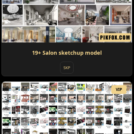
19+ Salon sketchup model
SKP
VIP