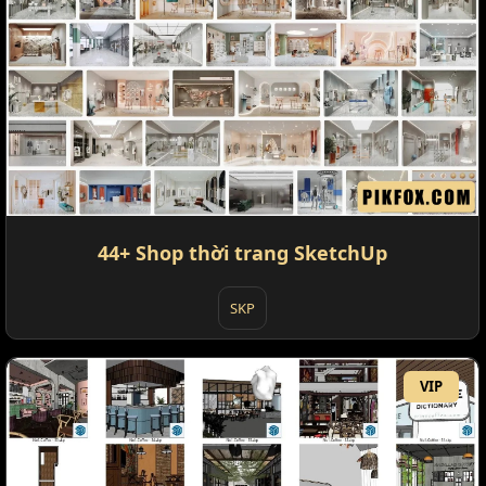
44+ Shop thời trang SketchUp
SKP
VIP