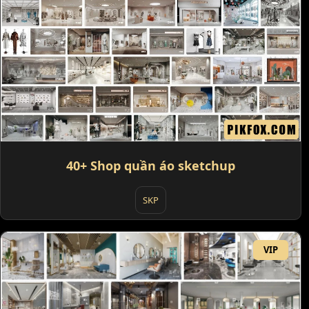
40+ Shop quần áo sketchup
SKP
VIP