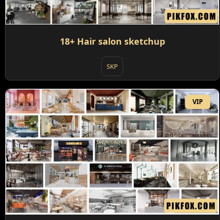
18+ Hair salon sketchup
SKP
VIP