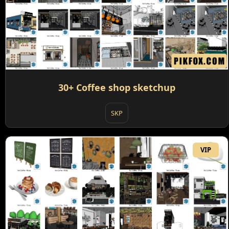
30+ Coffee shop sketchup
SKP
VIP