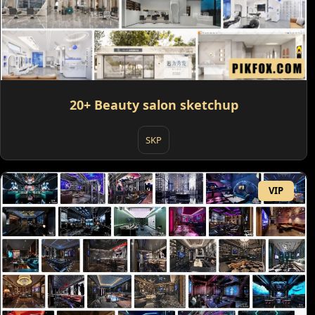
20+ Beauty salon sketchup
SKP
VIP