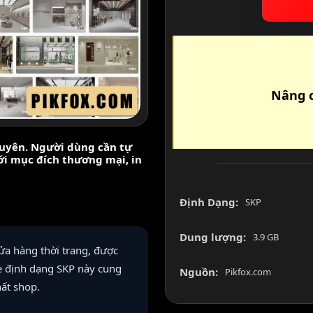
Nâng c
nguyên. Người dùng cần tự
với mục đích thương mại, in
Định Dạng:
SKP
Dung lượng:
3.9 GB
ửa hàng thời trang, được
e định dạng SKP này cung
Nguồn:
Pikfox.com
ất shop.