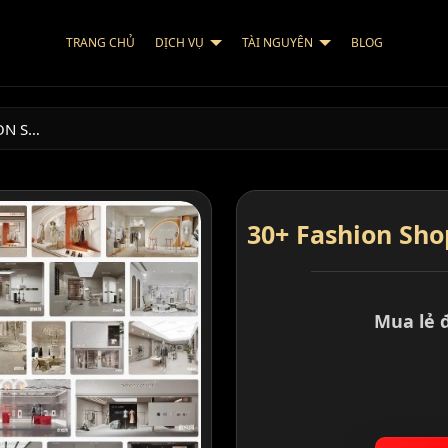
TRANG CHỦ
DỊCH VỤ
TÀI NGUYÊN
BLOG
ON S…
30+ Fashion Sh
Mua lẻ 