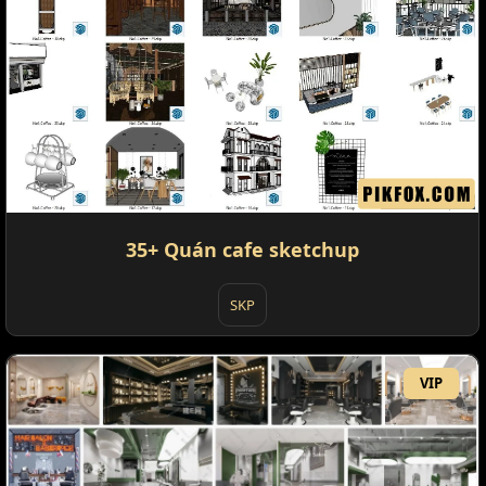
35+ Quán cafe sketchup
SKP
VIP