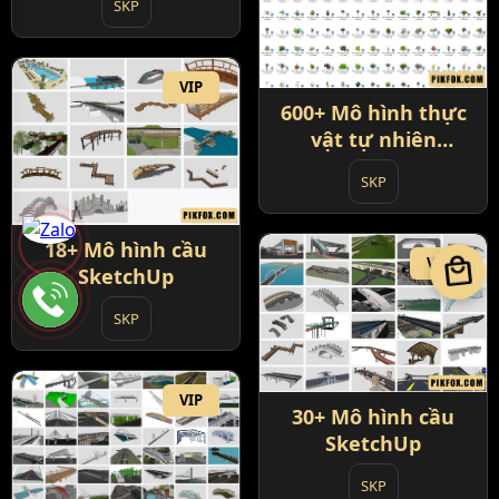
SKP
VIP
600+ Mô hình thực
vật tự nhiên
SketchUp
SKP
18+ Mô hình cầu
local_mall
VIP
SketchUp
SKP
VIP
30+ Mô hình cầu
SketchUp
SKP