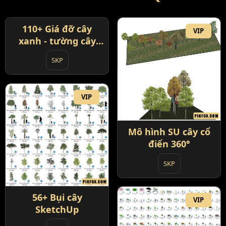
110+ Giá đỡ cây
VIP
VIP
xanh - tường cây
SketchUp
SKP
VIP
Mô hình SU cây cổ
điển 360°
SKP
56+ Bụi cây
VIP
SketchUp