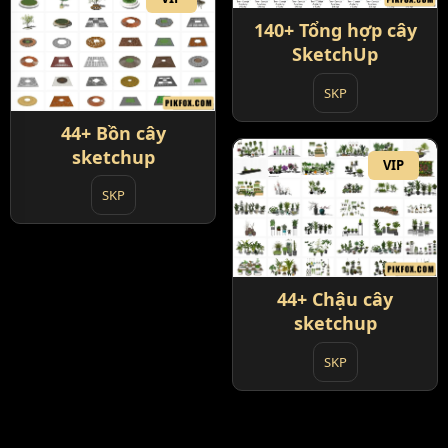
140+ Tổng hợp cây
SketchUp
SKP
44+ Bồn cây
sketchup
VIP
SKP
44+ Chậu cây
sketchup
SKP