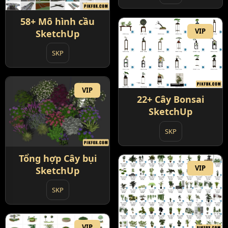
58+ Mô hình cầu
VIP
SketchUp
SKP
VIP
22+ Cây Bonsai
SketchUp
SKP
Tổng hợp Cây bụi
VIP
SketchUp
SKP
VIP