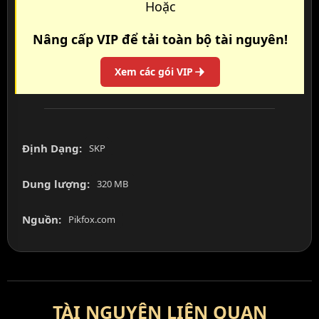
Hoặc
Nâng cấp VIP để tải toàn bộ tài nguyên!
Xem các gói VIP
Định Dạng:
SKP
Dung lượng:
320 MB
Nguồn:
Pikfox.com
TÀI NGUYÊN LIÊN QUAN