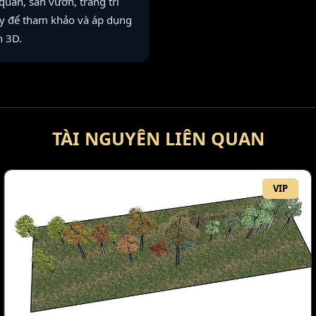
an, sân vườn, trang trí
này để tham khảo và áp dụng
h 3D.
TÀI NGUYÊN LIÊN QUAN
VIP