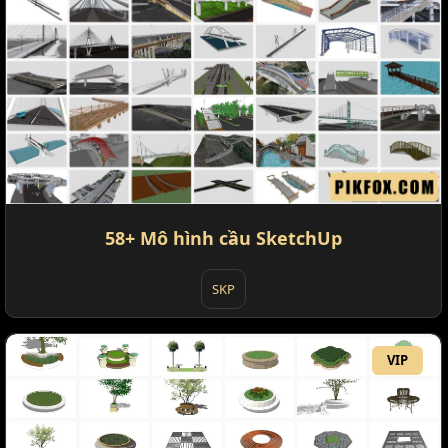
58+ Mô hình cầu SketchUp
SKP
VIP