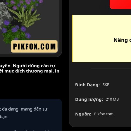
Nâng c
nguyên. Người dùng cần tự
với mục đích thương mại, in
Định Dạng:
SKP
Dung lượng:
210 MB
t đa dạng, mang đến sự
Nguồn:
Pikfox.com
 bạn.