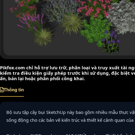
Pikfox.com chỉ hỗ trợ lưu trữ, phân loại và truy xuất tài 
kiểm tra điều kiện giấy phép trước khi sử dụng, đặc biệt 
ấn, bán lại hoặc phân phối công khai.
Thông tin
Bộ sưu tập cây bụi SketchUp này bao gồm nhiều mẫu thực vậ
sống động cho các bản vẽ kiến trúc và thiết kế cảnh quan của