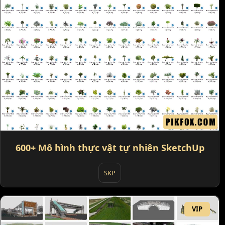
600+ Mô hình thực vật tự nhiên SketchUp
SKP
VIP