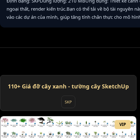
Định dạng: SKPDung lượng: 210 MBỨng dụng: Thiết kế cảnh qu
ngoại thất, render kiến trúc.Bạn có thể tải về bộ tài nguyên 
vào các dự án của mình, giúp tăng tính chân thực cho mô hìn
VIP
110+ Giá đỡ cây xanh - tường cây SketchUp
SKP
VIP