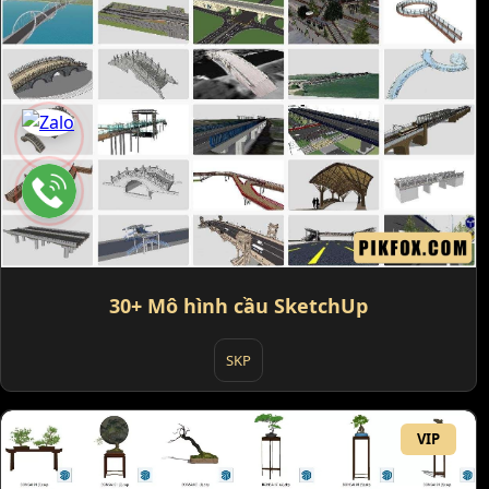
30+ Mô hình cầu SketchUp
SKP
VIP