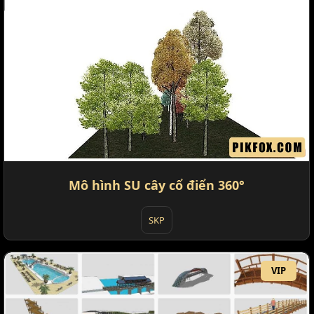
Mô hình SU cây cổ điển 360°
SKP
VIP