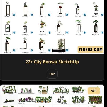
22+ Cây Bonsai SketchUp
SKP
VIP