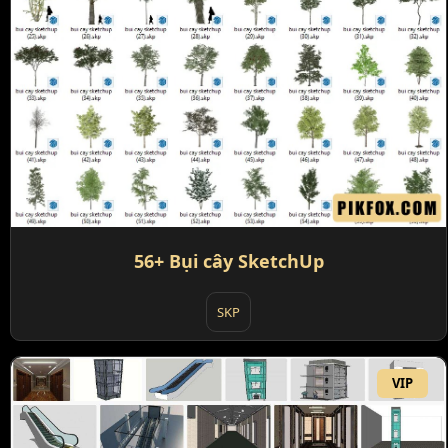
56+ Bụi cây SketchUp
SKP
VIP