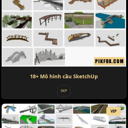
18+ Mô hình cầu SketchUp
SKP
VIP