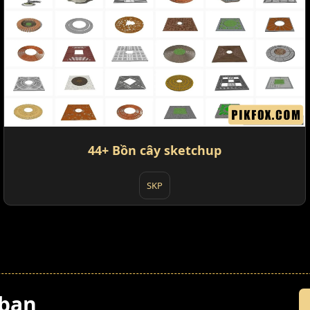
44+ Bồn cây sketchup
SKP
 bạn