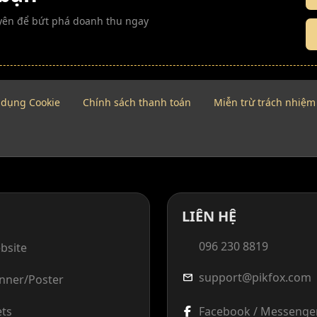
guyên để bứt phá doanh thu ngay
 dụng Cookie
Chính sách thanh toán
Miễn trừ trách nhiệm
LIÊN HỆ
096 230 8819
bsite
support@pikfox.com
mail
anner/Poster
ets
Facebook / Messenge