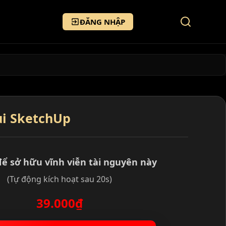
ĐĂNG NHẬP
ụi SketchUp
để sở hữu vĩnh viễn tài nguyên này
(Tự động kích hoạt sau 20s)
39.000₫