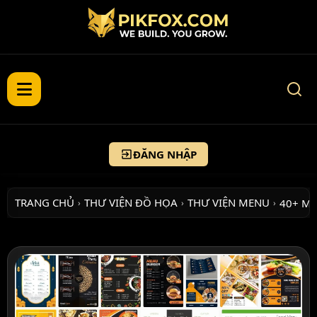
ĐĂNG NHẬP
TRANG CHỦ
THƯ VIỆN ĐỒ HỌA
THƯ VIỆN MENU
40+ MẪ
›
›
›