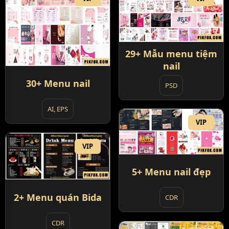
29+ Mẫu menu tiệm
nail
30+ Menu nail
PSD
AI, EPS
VIP
VIP
5+ Menu nail đẹp
2+ Menu quán Bida
CDR
CDR