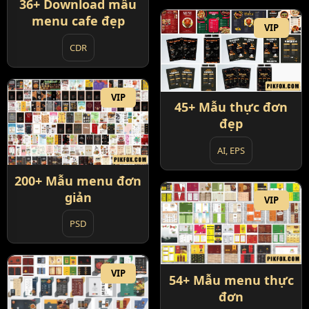
36+ Download mẫu
menu cafe đẹp
VIP
CDR
VIP
45+ Mẫu thực đơn
đẹp
AI, EPS
200+ Mẫu menu đơn
giản
VIP
PSD
VIP
54+ Mẫu menu thực
đơn