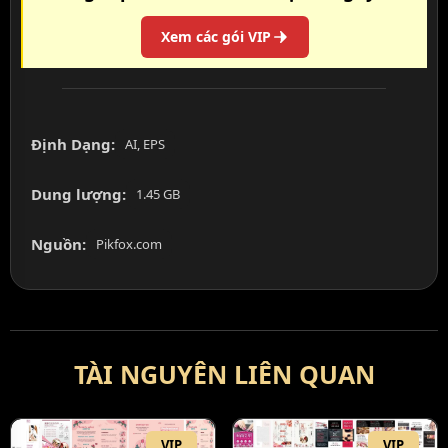
Xem các gói VIP
Định Dạng:
AI, EPS
Dung lượng:
1.45 GB
Nguồn:
Pikfox.com
TÀI NGUYÊN LIÊN QUAN
VIP
VIP