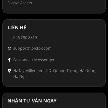
Digital Assets
LIÊN HỆ
096 230 8819
support@pikfox.com
mail
Facebook / Messenger
HaTay Millenium, 4 Đ. Quang Trung, Hà Đông,
Hà Nội
NHẬN TƯ VẤN NGAY