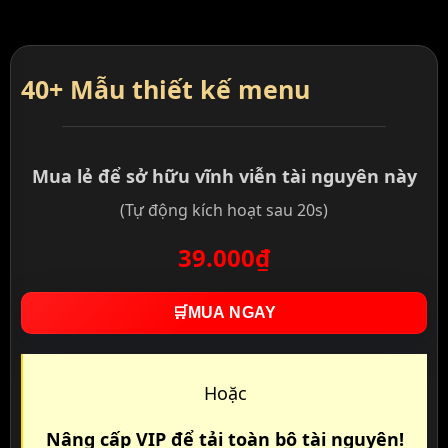
40+ Mẫu thiết kế menu
Mua lẻ để sở hữu vĩnh viễn tài nguyên này
(Tự động kích hoạt sau 20s)
39.000₫
🛒
MUA NGAY
Hoặc
Nâng cấp VIP để tải toàn bộ tài nguyên!