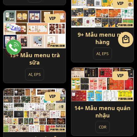
VIP
VIP
9+ Mẫu menu nhà
local_mall
hàng
AI, EPS
13+ Mẫu menu trà
sữa
AI, EPS
VIP
VIP
14+ Mẫu menu quán
nhậu
CDR