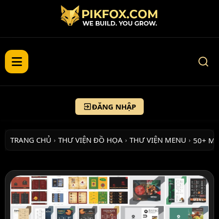
ĐĂNG NHẬP
TRANG CHỦ
THƯ VIỆN ĐỒ HỌA
THƯ VIỆN MENU
50+ M
›
›
›