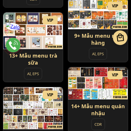
VIP
VIP
local_mall
9+ Mẫu menu nhà
hàng
AI, EPS
13+ Mẫu menu trà
sữa
AI, EPS
VIP
VIP
14+ Mẫu menu quán
nhậu
CDR