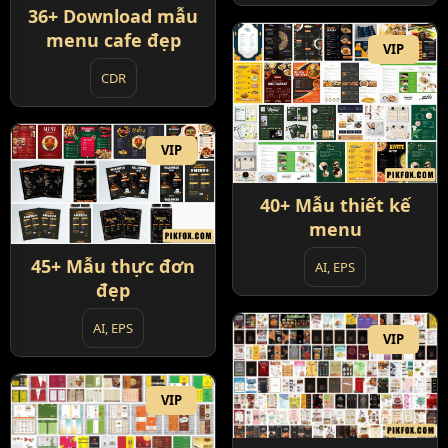
36+ Download mẫu
menu cafe đẹp
VIP
CDR
VIP
40+ Mẫu thiết kế
menu
45+ Mẫu thực đơn
AI, EPS
đẹp
AI, EPS
VIP
VIP