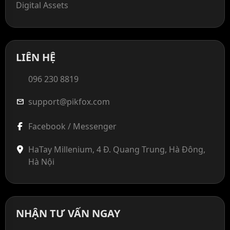
Digital Assets
LIÊN HỆ
096 230 8819
support@pikfox.com
mail
Facebook / Messenger
HaTay Millenium, 4 Đ. Quang Trung, Hà Đông,
Hà Nội
NHẬN TƯ VẤN NGAY