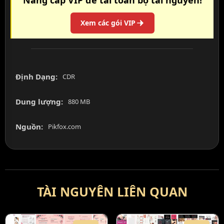
Nâng cấp VIP để tải toàn bộ tài nguyên!
Xem các gói VIP
Định Dạng:
CDR
Dung lượng:
880 MB
Nguồn:
Pikfox.com
TÀI NGUYÊN LIÊN QUAN