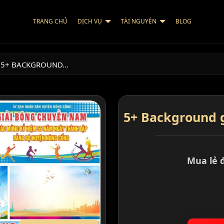
TRANG CHỦ
DỊCH VỤ
TÀI NGUYÊN
BLOG
5+ BACKGROUND…
5+ Background 
Mua lẻ 