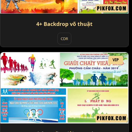
4+ Backdrop võ thuật
CDR
VIP