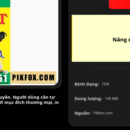
Nâng c
Định Dạng:
CDR
nguyên. Người dùng cần tự
Dung lượng:
145 MB
với mục đích thương mại, in
Nguồn:
Pikfox.com