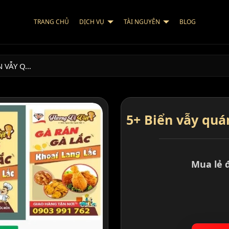
TRANG CHỦ
DỊCH VỤ
TÀI NGUYÊN
BLOG
N VẪY Q…
5+ Biển vẫy quá
Mua lẻ 