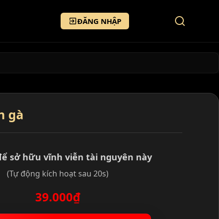
ĐĂNG NHẬP
n gà
để sở hữu vĩnh viễn tài nguyên này
(Tự động kích hoạt sau 20s)
39.000₫