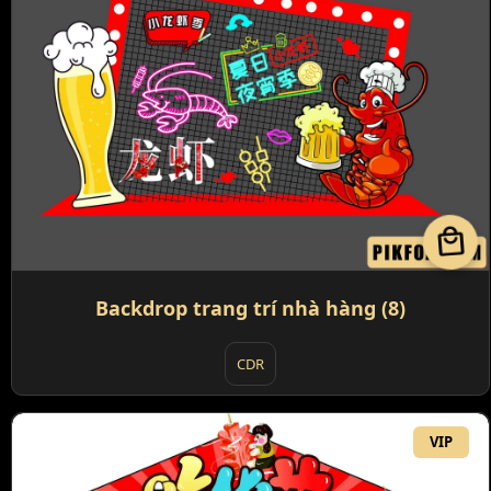
local_mall
Backdrop trang trí nhà hàng (8)
CDR
VIP