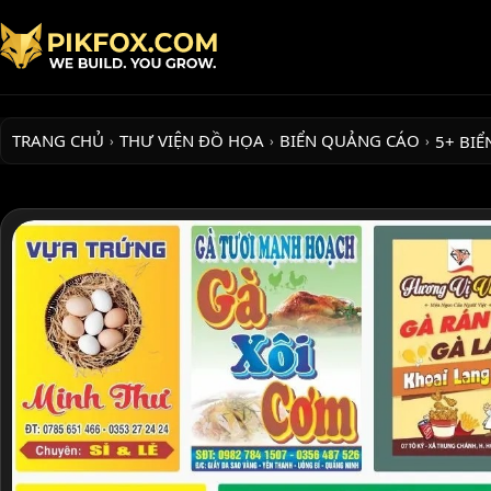
TRANG CHỦ
THƯ VIỆN ĐỒ HỌA
BIỂN QUẢNG CÁO
5+ BIỂ
›
›
›