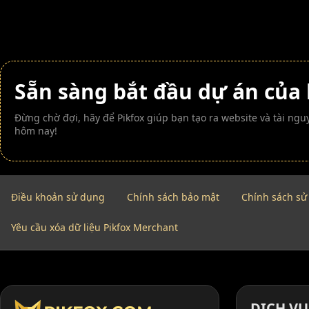
Sẵn sàng bắt đầu dự án của
Đừng chờ đợi, hãy để Pikfox giúp bạn tạo ra website và tài n
hôm nay!
Điều khoản sử dụng
Chính sách bảo mật
Chính sách sử
Yêu cầu xóa dữ liệu Pikfox Merchant
DỊCH VỤ